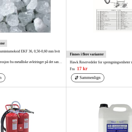
nter
luminiumoksid EKF 36, 0,50-0,60 mm hvit
Finnes i flere varianter
Forårsaker ingen korrosjon fra metalliske avleiringer på det sandblåste emnet
Hawk Reservedeler for sprengningsenheter m
17 kr
Fra
n
Sammenlign