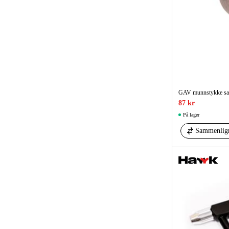
GAV munnstykke sa
87 kr
På lager
Sammenlig