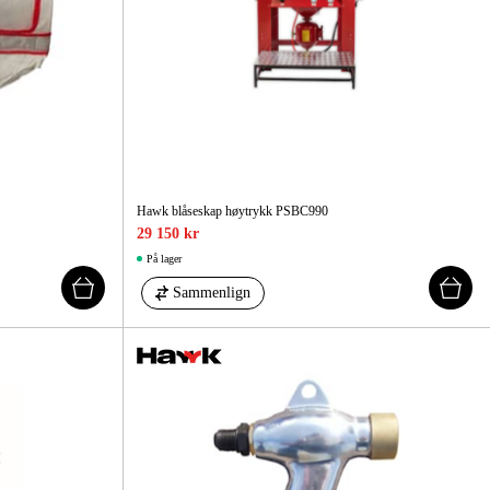
Hawk blåseskap høytrykk PSBC990
29 150 kr
På lager
Sammenlign