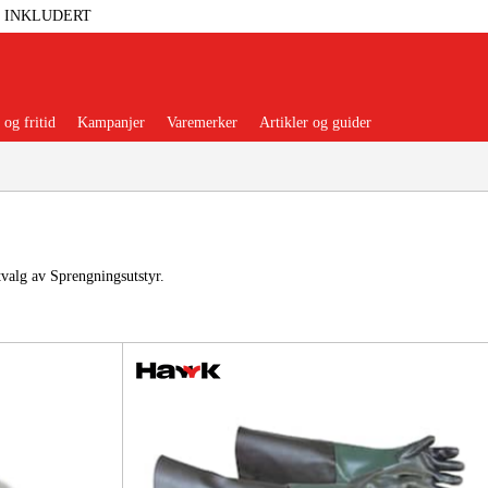
T INKLUDERT
og fritid
Kampanjer
Varemerker
Artikler og guider
tvalg av Sprengningsutstyr.
 Verktøy
Garasje Og Verksted
lbehør Og Forbruksvarer
dsklær Og Beskyttelse