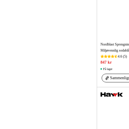
Nordblast Sprengnin
Miljøvennlig sodablås
4.6
(5)
847 kr
På lager
Sammenlig