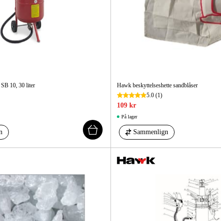
SB 10, 30 liter
Hawk beskyttelseshette sandblåser
5.0
(1)
109 kr
På lager
n
Sammenlign