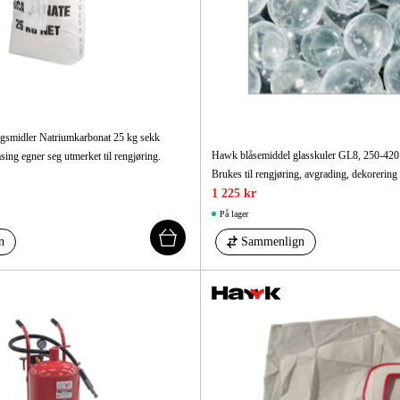
gsmidler Natriumkarbonat 25 kg sekk
Hawk blåsemiddel glasskuler GL8, 250-420
ing egner seg utmerket til rengjøring.
Brukes til rengjøring, avgrading, dekorering
1 225 kr
På lager
n
Sammenlign