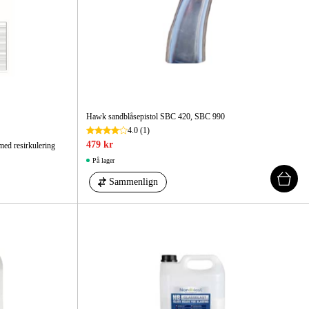
Hawk sandblåsepistol SBC 420, SBC 990
4.0
(1)
479 kr
ed resirkulering
På lager
Sammenlign