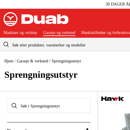
30 DAGER Å
Maskiner og verktøy
Garasje og verksted
Maskintilbehør og forbruksva
Handlevogn
Hjem
/
Garasje & verksted
/
Sprengningsutstyr
Sprengningsutstyr