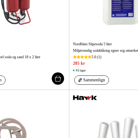
Nordblast Slipesoda 5 liter
Miljøvennlig sodablåsing egner seg utmerket 
l soda og sand 18 x 2 liter
5.0
(1)
285 kr
På lager
n
Sammenlign