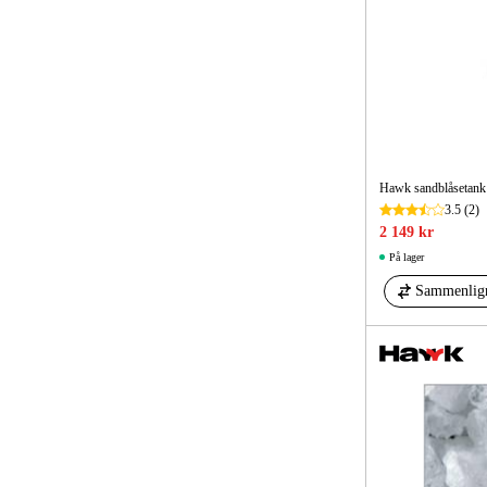
Hawk sandblåsetank 
3.5
(2)
2 149 kr
På lager
Sammenlig