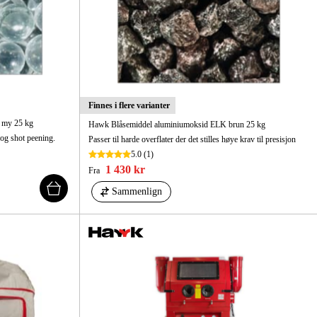
Finnes i flere varianter
 my 25 kg
Hawk Blåsemiddel aluminiumoksid ELK brun 25 kg
 og shot peening.
Passer til harde overflater der det stilles høye krav til presisjon
5.0
(1)
1 430 kr
Fra
Sammenlign