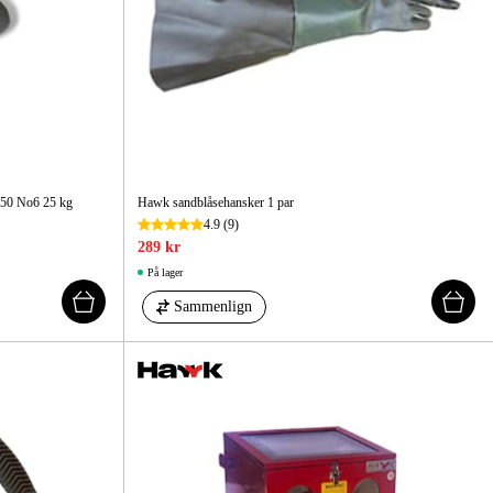
 Og Bygg
Skog Og Hage
 Og Fritid
Kampanjer
250 No6 25 kg
Hawk sandblåsehansker 1 par
4.9
(9)
289 kr
På lager
Sammenlign