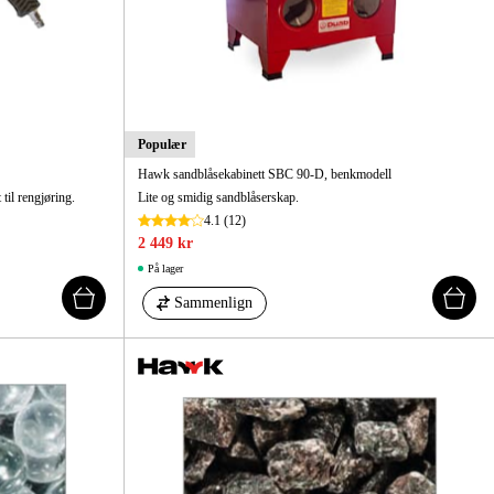
Populær
Hawk sandblåsekabinett SBC 90-D, benkmodell
til rengjøring.
Lite og smidig sandblåserskap.
4.1
(12)
2 449 kr
På lager
Sammenlign