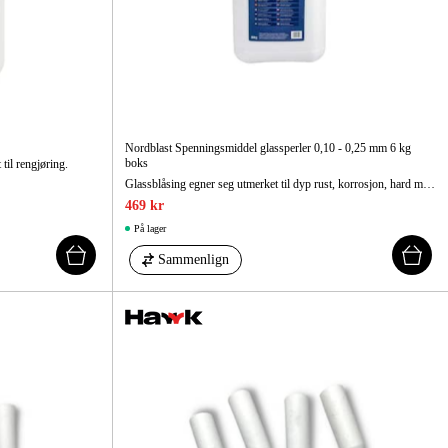
Nordblast Spenningsmiddel glassperler 0,10 - 0,25 mm 6 kg
boks
til rengjøring.
Glassblåsing egner seg utmerket til dyp rust, korrosjon, hard maling og lakk.
469 kr
På lager
Sammenlign