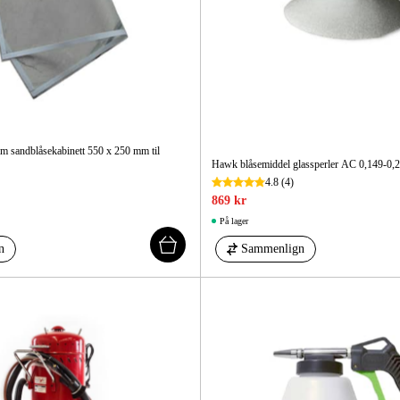
Elektro
Hjem
m sandblåsekabinett 550 x 250 mm til
Hawk blåsemiddel glassperler AC 0,149-0,
4.8
(4)
869 kr
På lager
n
Sammenlign