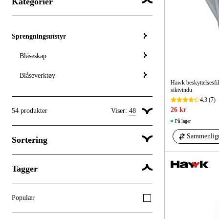
Kategorier
Sprengningsutstyr
Blåseskap
Blåseverktøy
Hawk beskyttelsesfil
siktvindu
4.3
(7)
26 kr
54
produkter
Viser:
48
På lager
Vis 24 produkter per side
Sammenlig
Sortering
Vis 48 produkter per side
Vis 96 produkter per side
Tagger
Popularitet
Populær