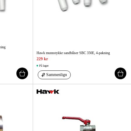
ning
Hawk munnstykke sandblåser SBC 350E, 4-pakning
229 kr
På lager
Sammenlign