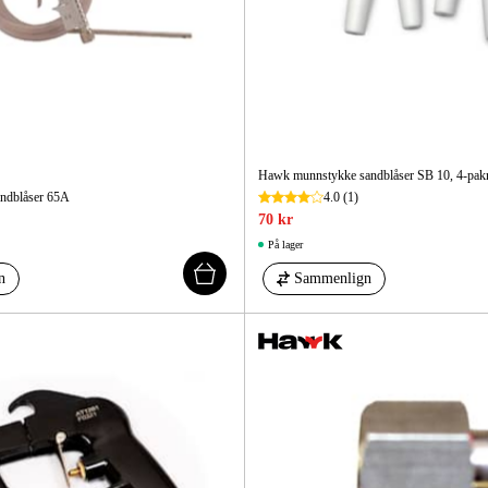
Hawk munnstykke sandblåser SB 10, 4-pak
ndblåser 65A
4.0
(1)
70 kr
På lager
n
Sammenlign