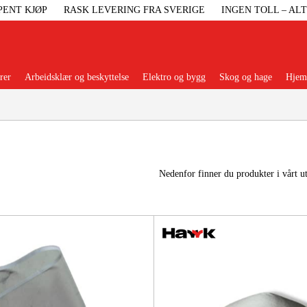
PENT KJØP
RASK LEVERING FRA SVERIGE
INGEN TOLL – AL
rer
Arbeidsklær og beskyttelse
Elektro og bygg
Skog og hage
Hjem 
Populære kategorier
Nedenfor finner du produkter i vårt u
Maskiner Og
Maskinti
Arbei