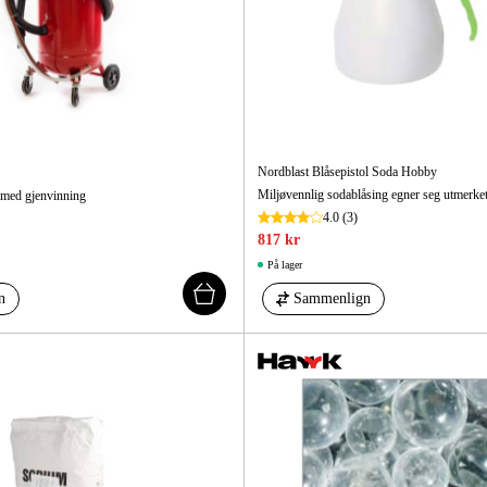
Nordblast Blåsepistol Soda Hobby
Miljøvennlig sodablåsing egner seg utmerket 
med gjenvinning
4.0
(3)
817 kr
På lager
n
Sammenlign