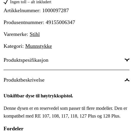
Ingen toll – alt inkludert
Artikkelnummer
:
1000097287
Produsentnummer
:
49155006347
Varemerke
:
Stihl
Kategori
:
Munnstykke
Produktspesifikasjon
Global garanti
:
Ja
Produktbeskrivelse
Garanti
:
1 år
Utskiftbar dyse til høytrykkspistol.
Denne dysen er en reservedel som passer til flere modeller. Den er
kompatibel med RE 107, 108, 117, 118, 127 Plus og 128 Plus.
Fordeler