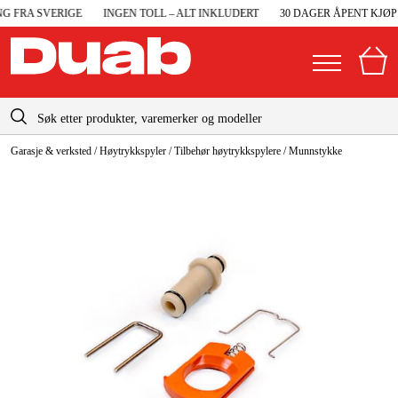
 FRA SVERIGE
INGEN TOLL – ALT INKLUDERT
30 DAGER ÅPENT KJØP
info@duab.no
Garasje & verksted
/
Høytrykkspyler
/
Tilbehør høytrykkspylere
/
Munnstykke
|
Privat
Bedrift
Norge
Sverige
Maskiner og verktøy
Danmark
Garasje og verksted
Suomi
Maskintilbehør og forbruksvarer
Deutschland
Arbeidsklær og beskyttelse
Elektro og bygg