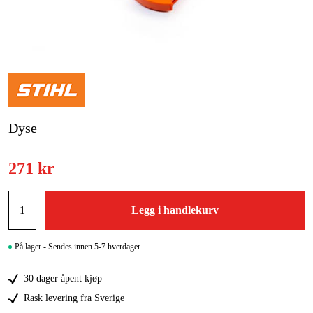
Skog og hage
Hjem og fritid
Kampanjer
Varemerker
Dyse
Artikler og guider
Kontakt
271 kr
Vanlige spørsmål
Legg i handlekurv
På lager - Sendes innen 5-7 hverdager
30 dager åpent kjøp
Rask levering fra Sverige