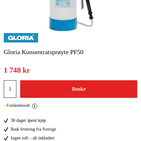
Skog og hage
Hjem og fritid
Kampanjer
Varemerker
Gloria Konsentratsprøyte PF50
Artikler og guider
1 748 kr
Kontakt
Vanlige spørsmål
Booke
Forhåndsbestill
30 dager åpent kjøp
Rask levering fra Sverige
Ingen toll – alt inkludert