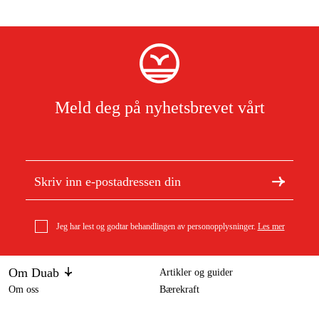
Meld deg på nyhetsbrevet vårt
Jeg har lest og godtar behandlingen av personopplysninger.
Les mer
Om Duab
Artikler og guider
Om oss
Bærekraft
Varemerker
Gloria Konsentratsprøyte PF50