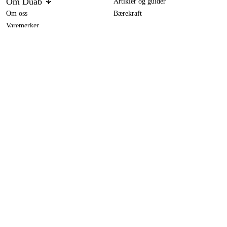
Om Duab
Artikler og guider
Om oss
Bærekraft
Varemerker
Husqvarna høytrykksspyler PW 240
2 749 kr
Kundeservice
Om ditt kjøp
Kontakt
Kjøpsbetingelser
Retur og bytte
Levering
Vanlige spørsmål
Betaling
Returskjema (PDF)
Last ned kjøpsbetingelser (PDF)
Angre kjøp
Tilgjengelighet
Kontakt & informasjon
Kontakt oss
info@duab.no
Södra Vägen 3
SE-383 34 Mönsterås, Sverige
Personvern
Personvernerklæring
Cookies