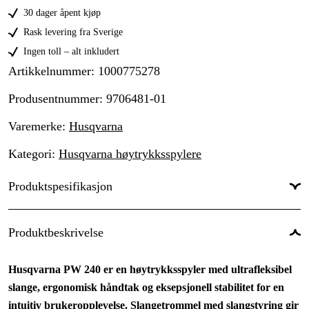
30 dager åpent kjøp
Rask levering fra Sverige
Ingen toll – alt inkludert
Artikkelnummer
:
1000775278
Produsentnummer
:
9706481-01
Varemerke
:
Husqvarna
Kategori
:
Husqvarna høytrykksspylere
Produktspesifikasjon
Arbeidstrykk, maks
:
140 bar
Produktbeskrivelse
Drivkilde
:
Elektrisitet 230V
Husqvarna PW 240 er en høytrykksspyler med ultrafleksibel
Effekt
:
1.8 kW
slange, ergonomisk håndtak og eksepsjonell stabilitet for en
Lydnivå
:
92 dB(A)
intuitiv brukeropplevelse. Slangetrommel med slangstyring gir