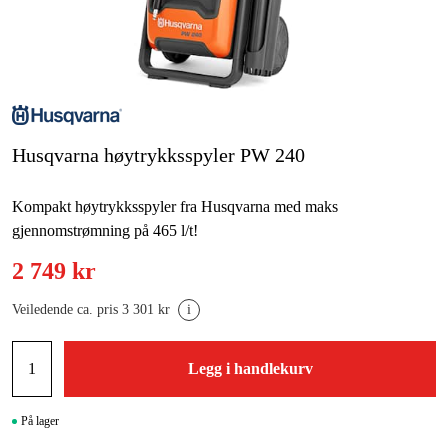
Skog og hage
Hjem og fritid
Kampanjer
Varemerker
Husqvarna høytrykksspyler PW 240
Artikler og guider
Kompakt høytrykksspyler fra Husqvarna med maks
Kontakt
gjennomstrømning på 465 l/t!
2 749 kr
Vanlige spørsmål
Veiledende ca. pris 3 301 kr
i
Legg i handlekurv
På lager