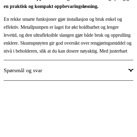
en praktisk og kompakt oppbevaringsløsning.
Maksimal flyt
:
7.75 l/min
En rekke smarte funksjoner gjør installasjon og bruk enkel og
Maksimal flyt
:
465 l/h
effektiv. Metallpumpen er laget for økt holdbarhet og lengre
Maks. vanntemperatur innløpsvann
:
40 °C
levetid, og den ultrafleksible slangen gjør både bruk og opprulling
Høytrykksslange, lengde
:
8 m
enklere. Skumsprøyten gir god oversikt over rengjøringsmiddel og
nivå i beholderen, slik at du kan dosere nøyaktig. Med justerbart
Kabellengde
:
5 m
multifunksjonsmunnstykke, roterende munnstykke og raske
Vekt
:
10 kg
tilkoblinger får du god allsidighet og effektiv rengjøring.
Spørsmål og svar
Vis mer
Fordeler
Ultrafleksibel slange for enklere bruk og opprulling
Ergonomisk utformet håndtak og eksepsjonell stabilitet for
intuitiv brukeropplevelse
Slangetrommel med slangstyring for praktisk og kompakt
oppbevaring
Smarte funksjoner som gjør installasjon og bruk enkel og
effektiv