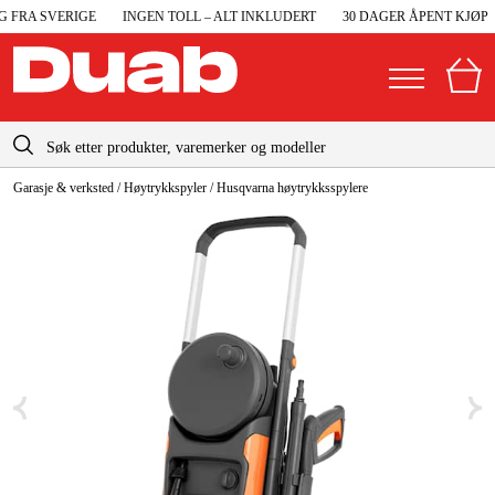
FRA SVERIGE
INGEN TOLL – ALT INKLUDERT
30 DAGER ÅPENT KJØP
info@duab.no
Garasje & verksted
/
Høytrykkspyler
/
Husqvarna høytrykksspylere
|
Privat
Bedrift
Norge
Sverige
Maskiner og verktøy
Danmark
Garasje og verksted
Suomi
Maskintilbehør og forbruksvarer
Deutschland
Arbeidsklær og beskyttelse
Elektro og bygg