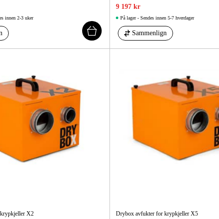
9 197 kr
es innen 2-3 uker
På lager - Sendes innen 5-7 hverdager
n
Sammenlign
krypkjeller X2
Drybox avfukter for krypkjeller X5