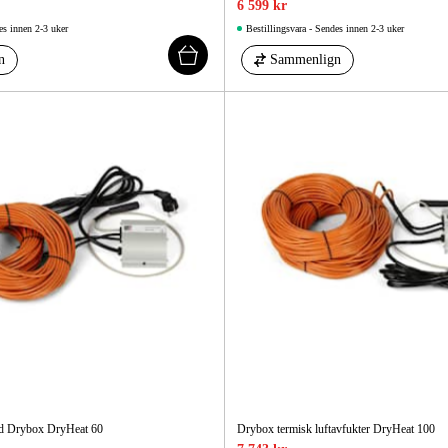
6 599 kr
es innen 2-3 uker
Bestillingsvara - Sendes innen 2-3 uker
n
Sammenlign
ed Drybox DryHeat 60
Drybox termisk luftavfukter DryHeat 100