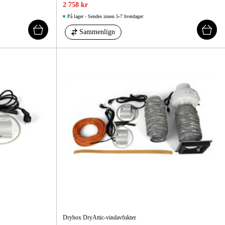
2 758 kr
På lager - Sendes innen 5-7 hverdager
Sammenlign
Drybox DryAttic-vindavfukter