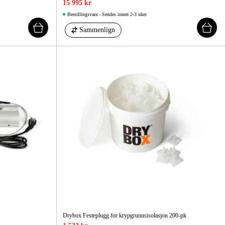
15 995 kr
Bestillingsvara - Sendes innen 2-3 uker
Sammenlign
Drybox Festeplugg for krypgrunnsisolasjon 200-pk