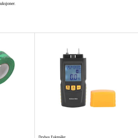
 Og Bygg
Skog Og Hage
ruksjoner.
 Og Fritid
Kampanjer
Drybox Fuktmåler