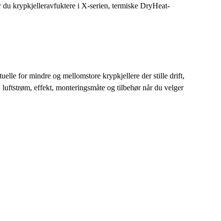
er du krypkjelleravfuktere i X-serien, termiske DryHeat-
elle for mindre og mellomstore krypkjellere der stille drift,
al, luftstrøm, effekt, monteringsmåte og tilbehør når du velger