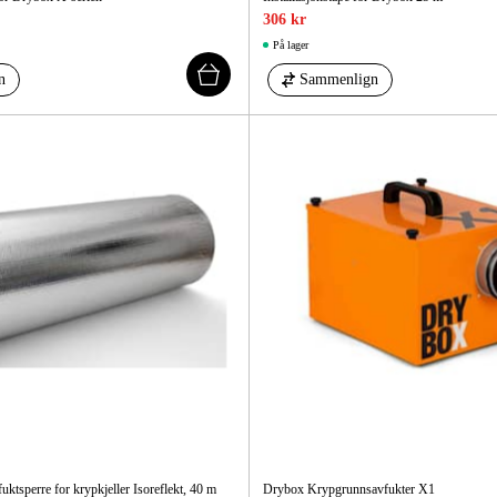
306 kr
På lager
n
Sammenlign
tsperre for krypkjeller Isoreflekt, 40 m
Drybox Krypgrunnsavfukter X1