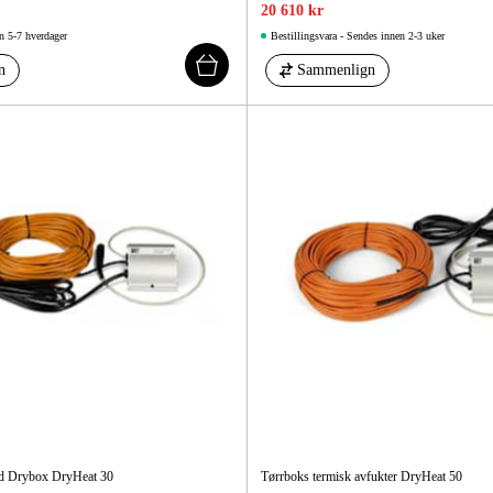
20 610 kr
n 5-7 hverdager
Bestillingsvara - Sendes innen 2-3 uker
n
Sammenlign
ed Drybox DryHeat 30
Tørrboks termisk avfukter DryHeat 50