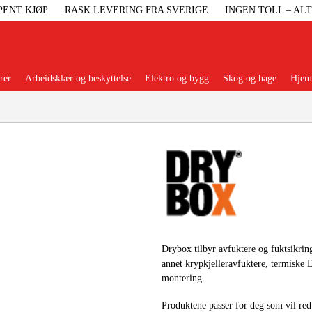
PENT KJØP
RASK LEVERING FRA SVERIGE
INGEN TOLL – AL
rer
Arbeidsklær og beskyttelse
Elektro og bygg
Skog og hage
Hjem 
Populære kategorier
Maskiner Og
Maskinti
Drybox tilbyr avfuktere og fuktsikring
annet krypkjelleravfuktere, termiske D
Arbei
montering.
Produktene passer for deg som vil red