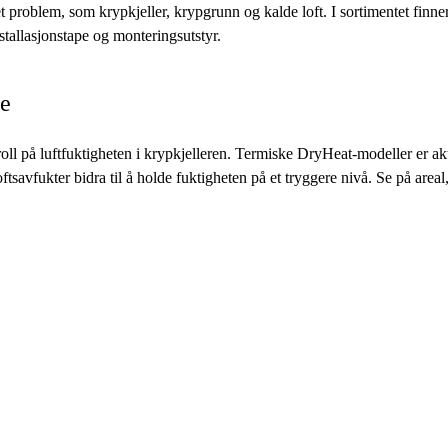
 et problem, som krypkjeller, krypgrunn og kalde loft. I sortimentet finn
nstallasjonstape og monteringsutstyr.
de
oll på luftfuktigheten i krypkjelleren. Termiske DryHeat-modeller er aktu
loftsavfukter bidra til å holde fuktigheten på et tryggere nivå. Se på are