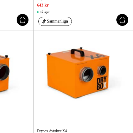
643 kr
På lager
Sammenlign
Drybox Avfukter X4