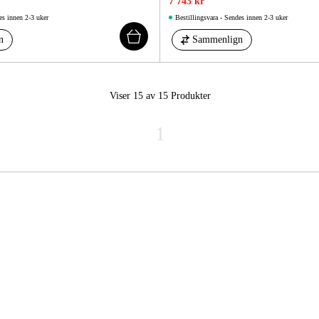
7 743 kr
es innen 2-3 uker
Bestillingsvara - Sendes innen 2-3 uker
n
Sammenlign
Viser 15 av 15
Produkter
1