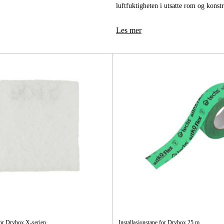
Elektro
luftfuktigheten i utsatte rom og konst
Hjem
Les mer
or Drybox X-serien
Installasjonstape for Drybox 25 m