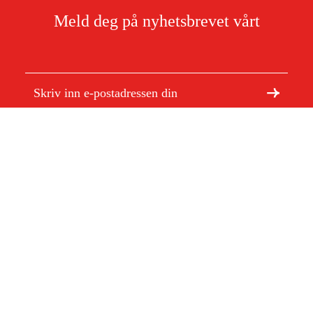
Meld deg på nyhetsbrevet vårt
Jeg har lest og godtar behandlingen av personopplysninger.
Les mer
Om Duab
Artikler og guider
Om oss
Bærekraft
Varemerker
Kundeservice
Om ditt kjøp
Kontakt
Kjøpsbetingelser
Retur og bytte
Levering
Vanlige spørsmål
Betaling