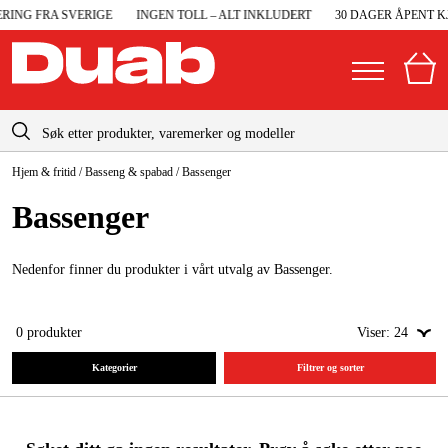
ING FRA SVERIGE
INGEN TOLL – ALT INKLUDERT
30 DAGER ÅPENT KJ
info@duab.no
Hjem & fritid
/
Basseng & spabad
/
Bassenger
|
Privat
Bedrift
Norge
Bassenger
Sverige
Maskiner og verktøy
Danmark
Nedenfor finner du produkter i vårt utvalg av Bassenger.
Garasje og verksted
Suomi
Maskintilbehør og forbruksvarer
0
produkter
Viser:
24
Deutschland
Arbeidsklær og beskyttelse
Kategorier
Filtrer og sorter
Elektro og bygg
Skog og hage