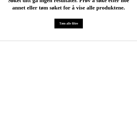
Søket ditt ga ingen resultater. Prøv å søke etter noe
annet eller tøm søket for å vise alle produktene.
Hjem og fritid
Tøm alle filtre
Kampanjer
Varemerker
Artikler og guider
Kontakt
Vanlige spørsmål