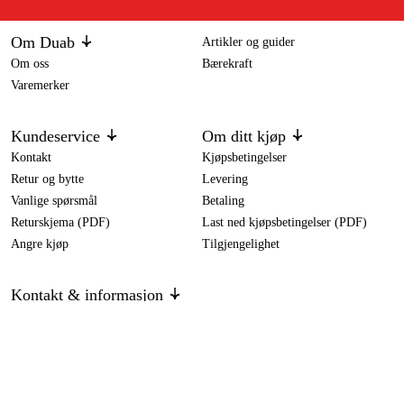
Om Duab
Artikler og guider
Om oss
Bærekraft
Varemerker
Kundeservice
Om ditt kjøp
Kontakt
Kjøpsbetingelser
Retur og bytte
Levering
Vanlige spørsmål
Betaling
Returskjema (PDF)
Last ned kjøpsbetingelser (PDF)
Angre kjøp
Tilgjengelighet
Kontakt & informasjon
Kontakt oss
info@duab.no
Södra Vägen 3
SE-383 34 Mönsterås, Sverige
Personvern