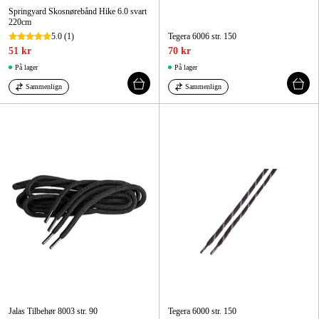
Springyard Skosnørebånd Hike 6.0 svart
220cm
5.0
(1)
Tegera 6006 str. 150
51 kr
70 kr
På lager
På lager
Sammenlign
Sammenlign
Jalas Tilbehør 8003 str. 90
Tegera 6000 str. 150