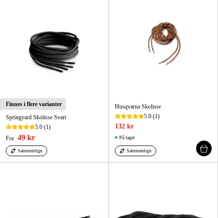
Skog og hage
Hjem og fritid
Kampanjer
Varemerker
Artikler og guider
Finnes i flere varianter
Husqvarna Skolisse
Kontakt
5.0
(1)
Springyard Skolisse Svart
132 kr
5.0
(1)
Vanlige spørsmål
49 kr
Fra
På lager
Sammenlign
Sammenlign