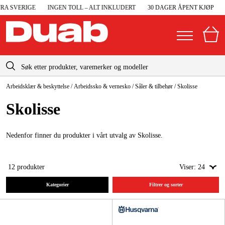
 SVERIGE
INGEN TOLL – ALT INKLUDERT
30 DAGER ÅPENT KJØP
R
info@duab.no
Arbeidsklær & beskyttelse
/
Arbeidssko & vernesko
/
Såler & tilbehør
/
Skolisse
|
Privat
Bedrift
Norge
Skolisse
Sverige
Maskiner og verktøy
Danmark
Nedenfor finner du produkter i vårt utvalg av Skolisse.
Garasje og verksted
Suomi
Maskintilbehør og forbruksvarer
12
produkter
Viser:
24
Deutschland
Arbeidsklær og beskyttelse
Kategorier
Filtrer og sorter
Elektro og bygg