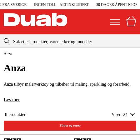
FRA SVERIGE
INGEN TOLL – ALT INKLUDERT
30 DAGER ÅPENT KJØP
info@duab.no
Anza
|
Privat
Bedrift
Norge
Anza
Sverige
Maskiner og verktøy
Danmark
Anza tilbyr malerverktøy og tilbehør til maling, sparkling og forarbeid.
Garasje og verksted
Suomi
Maskintilbehør og forbruksvarer
Les mer
Deutschland
Arbeidsklær og beskyttelse
8
produkter
Viser:
24
Elektro og bygg
Filtrer og sorter
Skog og hage