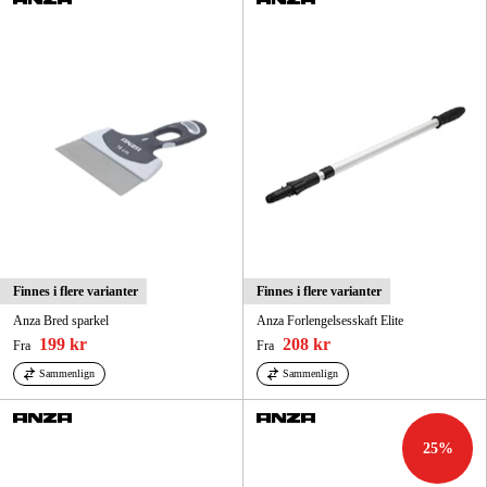
Hjem og fritid
Kampanjer
Varemerker
Artikler og guider
Kontakt
Vanlige spørsmål
Finnes i flere varianter
Finnes i flere varianter
Anza Bred sparkel
Anza Forlengelsesskaft Elite
199 kr
208 kr
Fra
Fra
Sammenlign
Sammenlign
25
%