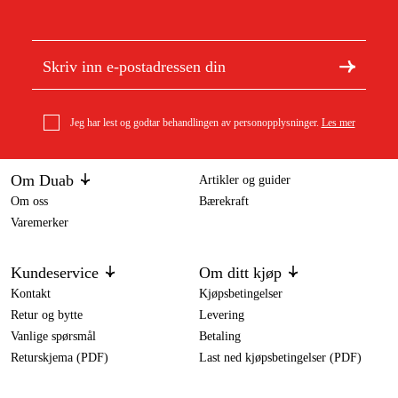
Jeg har lest og godtar behandlingen av personopplysninger.
Les mer
Om Duab
Artikler og guider
Om oss
Bærekraft
Varemerker
Kundeservice
Om ditt kjøp
Kontakt
Kjøpsbetingelser
Retur og bytte
Levering
Vanlige spørsmål
Betaling
Returskjema (PDF)
Last ned kjøpsbetingelser (PDF)
Angre kjøp
Tilgjengelighet