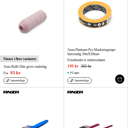
Anza Platinum Pro Maskeringstape
Innvendig 50mX50mm
Finnes i flere varianter
Forarbeidet er sluttresultatet.
199 kr
265 kr
Anza Rulle Elite grove underlag
93 kr
Fra
På lager
Sammenlign
Sammenlign