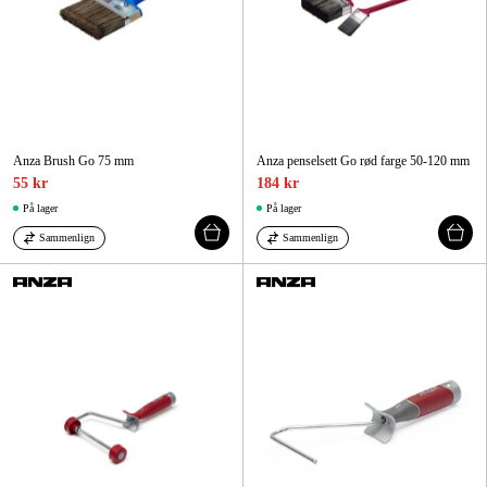
Anza Brush Go 75 mm
Anza penselsett Go rød farge 50-120 mm
55 kr
184 kr
På lager
På lager
Sammenlign
Sammenlign