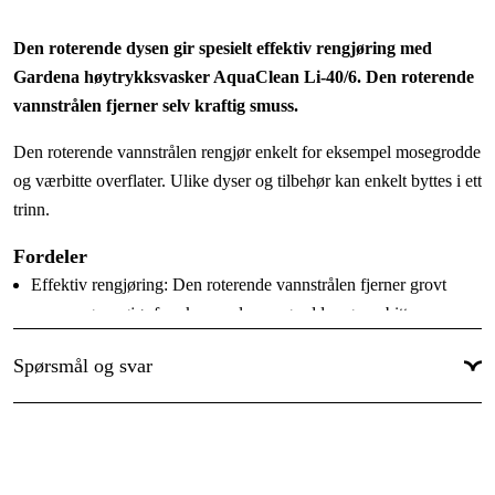
Den roterende dysen gir spesielt effektiv rengjøring med
Gardena høytrykksvasker AquaClean Li-40/6. Den roterende
vannstrålen fjerner selv kraftig smuss.
Den roterende vannstrålen rengjør enkelt for eksempel mosegrodde
og værbitte overflater. Ulike dyser og tilbehør kan enkelt byttes i ett
trinn.
Fordeler
Effektiv rengjøring: Den roterende vannstrålen fjerner grovt
smuss og rengjør for eksempel mosegrodde og værbitte
overflater.
Spørsmål og svar
Enkelt bytte: De ulike dysene og tilbehørene kan enkelt byttes i
ett trinn.
Tekniske data
Artikelnr:
9345-20