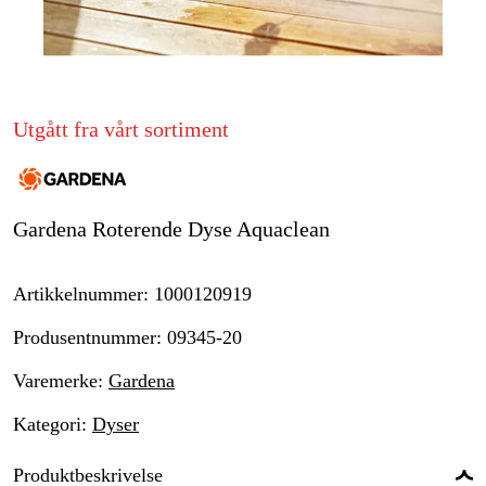
Hjem og fritid
Kampanjer
Utgått fra vårt sortiment
Varemerker
Artikler og guider
Gardena Roterende Dyse Aquaclean
Kontakt
Vanlige spørsmål
Artikkelnummer
:
1000120919
Produsentnummer
:
09345-20
Varemerke
:
Gardena
Kategori
:
Dyser
Produktbeskrivelse