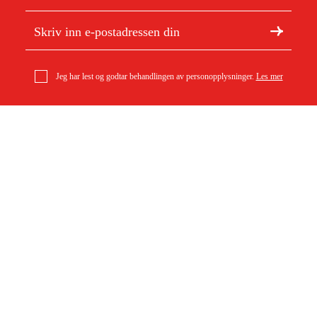
Jeg har lest og godtar behandlingen av personopplysninger.
Les mer
Om Duab
Artikler og guider
Om oss
Bærekraft
Varemerker
Kundeservice
Om ditt kjøp
Kontakt
Kjøpsbetingelser
Retur og bytte
Levering
Vanlige spørsmål
Betaling
Returskjema (PDF)
Last ned kjøpsbetingelser (PDF)
Angre kjøp
Tilgjengelighet