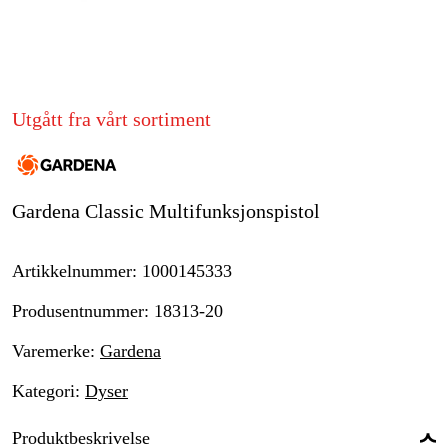
Hjem og fritid
Kampanjer
Utgått fra vårt sortiment
Varemerker
Artikler og guider
Gardena Classic Multifunksjonspistol
Kontakt
Vanlige spørsmål
Artikkelnummer
:
1000145333
Produsentnummer
:
18313-20
Varemerke
:
Gardena
Kategori
:
Dyser
Produktbeskrivelse