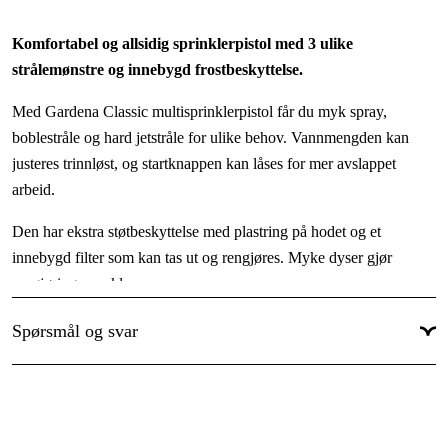
Komfortabel og allsidig sprinklerpistol med 3 ulike
strålemønstre og innebygd frostbeskyttelse.
Med Gardena Classic multisprinklerpistol får du myk spray,
boblestråle og hard jetstråle for ulike behov. Vannmengden kan
justeres trinnløst, og startknappen kan låses for mer avslappet
arbeid.
Den har ekstra støtbeskyttelse med plastring på hodet og et
innebygd filter som kan tas ut og rengjøres. Myke dyser gjør
rengjøringen enklere.
Fordeler
Spørsmål og svar
3 strålemønstre for ulike formål (soft spray, bubble jet spray, 3
point hard jet)
Innebygd frostbeskyttelse
Trinnløs regulering av vannmengde