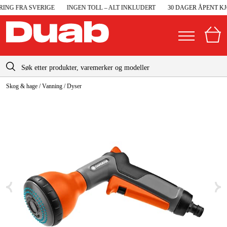
ING FRA SVERIGE
INGEN TOLL – ALT INKLUDERT
30 DAGER ÅPENT KJ
info@duab.no
Skog & hage
/
Vanning
/
Dyser
|
Privat
Bedrift
Norge
Sverige
Maskiner og verktøy
Danmark
Garasje og verksted
Suomi
Maskintilbehør og forbruksvarer
Deutschland
Arbeidsklær og beskyttelse
Elektro og bygg
Skog og hage