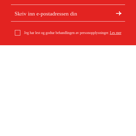
Jeg har lest og godtar behandlingen av personopplysninger.
Les mer
Om Duab
Artikler og guider
Om oss
Bærekraft
Varemerker
Kundeservice
Om ditt kjøp
Kontakt
Kjøpsbetingelser
Retur og bytte
Levering
Vanlige spørsmål
Betaling
Returskjema (PDF)
Last ned kjøpsbetingelser (PDF)
Angre kjøp
Tilgjengelighet