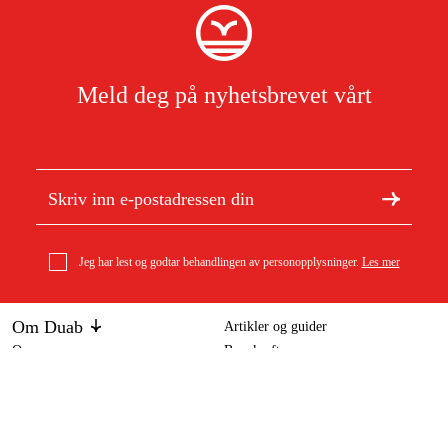
Meld deg på nyhetsbrevet vårt
Jeg har lest og godtar behandlingen av personopplysninger.
Les mer
Om Duab
Artikler og guider
Om oss
Bærekraft
Stihl Målebånd i metallhus, 20 m Verktøy for måling,
Varemerker
belter og hylster
959 kr
Kundeservice
Om ditt kjøp