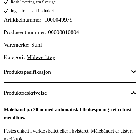
Rask levering fra Sverige
Ingen toll – alt inkludert
Artikkelnummer
:
1000049979
Produsentnummer
:
00008810804
Varemerke
:
Stihl
Kategori
:
Måleverktøy
Produktspesifikasjon
Global garanti
:
Ja
Produktbeskrivelse
Garanti
:
1 år
Målebånd på 20 m med automatisk tilbakespoling i et robust
metallhus.
Festes enkelt i verktøybeltet eller i hylsteret. Målebåndet er utstyrt
med krok.