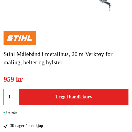
Hjem og fritid
Kampanjer
Varemerker
Stihl Målebånd i metallhus, 20 m Verktøy for
Artikler og guider
måling, belter og hylster
Kontakt
959 kr
Vanlige spørsmål
Legg i handlekurv
På lager
30 dager åpent kjøp