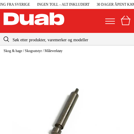
G FRA SVERIGE
INGEN TOLL – ALT INKLUDERT
30 DAGER ÅPENT KJØP
info@duab.no
Skog & hage
/
Skogsutstyr
/
Måleverktøy
|
Privat
Bedrift
Norge
Sverige
Maskiner og verktøy
Danmark
Garasje og verksted
Suomi
Maskintilbehør og forbruksvarer
Deutschland
Arbeidsklær og beskyttelse
Elektro og bygg
Skog og hage