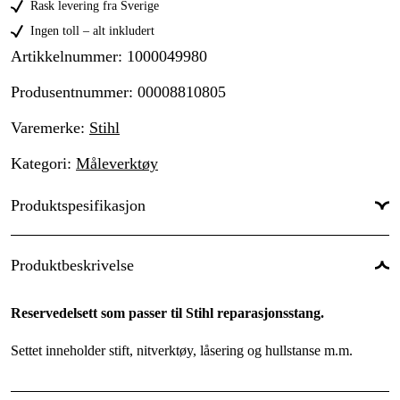
Rask levering fra Sverige
Ingen toll – alt inkludert
Artikkelnummer
:
1000049980
Produsentnummer
:
00008810805
Varemerke
:
Stihl
Kategori
:
Måleverktøy
Produktspesifikasjon
Global garanti
:
Ja
Produktbeskrivelse
Garanti
:
1 år
Reservedelsett som passer til Stihl reparasjonsstang.
Settet inneholder stift, nitverktøy, låsering og hullstanse m.m.