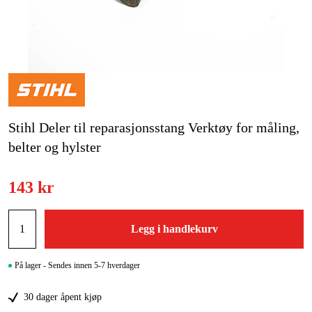
Hjem og fritid
Kampanjer
Varemerker
Stihl Deler til reparasjonsstang Verktøy for måling,
Artikler og guider
belter og hylster
Kontakt
143 kr
Vanlige spørsmål
Legg i handlekurv
På lager - Sendes innen 5-7 hverdager
30 dager åpent kjøp