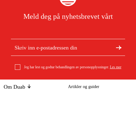
Meld deg på nyhetsbrevet vårt
Jeg har lest og godtar behandlingen av personopplysninger.
Les mer
Om Duab
Artikler og guider
Om oss
Bærekraft
Stihl Deler til reparasjonsstang Verktøy for måling, belter
Varemerker
og hylster
143 kr
Kundeservice
Om ditt kjøp
Kontakt
Kjøpsbetingelser
Retur og bytte
Levering