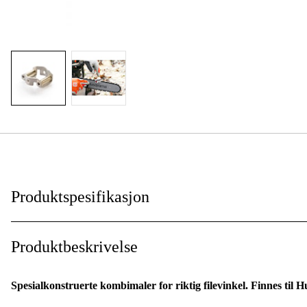
Produktspesifikasjon
Kortnummer
:
Produktbeskrivelse
Fildiameter
:
Spesialkonstruerte kombimaler for riktig filevinkel. Finnes til 
Global garanti
: