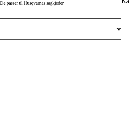
Ka
 De passer til Husqvarnas sagkjeder.
3 år