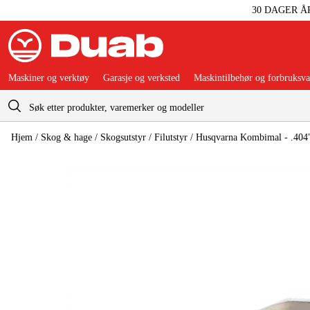
30 DAGER Å
Maskiner og verktøy
Garasje og verksted
Maskintilbehør og forbruksva
Handlevogn
Hjem
/
Skog & hage
/
Skogsutstyr
/
Filutstyr
/
Husqvarna Kombimal - .404