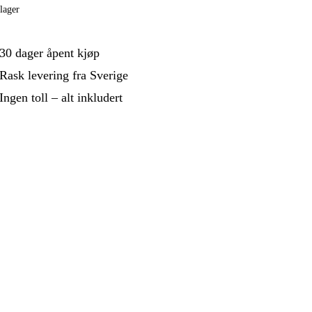
 Og Bygg
Skog Og Hage
lager
 Og Fritid
Kampanjer
30 dager åpent kjøp
Rask levering fra Sverige
Ingen toll – alt inkludert