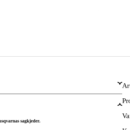
Ar
Pr
H64
5,5 mm
Va
Husqvarnas sagkjeder.
Ja