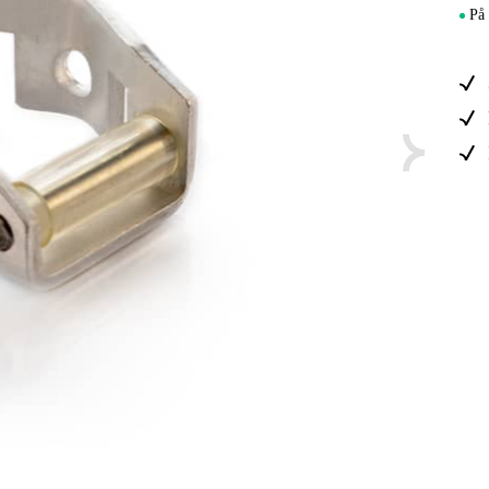
Elektro
På 
Hjem