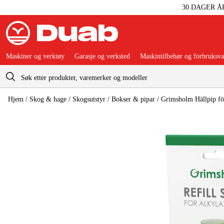
30 DAGER Å
Maskiner og verktøy
Garasje og verksted
Maskintilbehør og forbruksva
Handlevogn
Hjem
/
Skog & hage
/
Skogsutstyr
/
Bokser & pipar
/
Grimsholm Hällpip fö