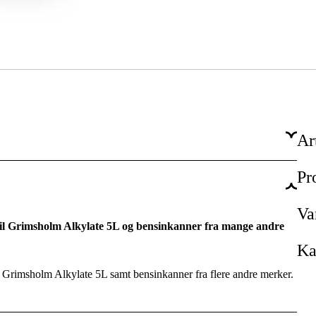
Ar
Pr
0 år
Va
 til Grimsholm Alkylate 5L og bensinkanner fra mange andre
Ka
ed Grimsholm Alkylate 5L samt bensinkanner fra flere andre merker.