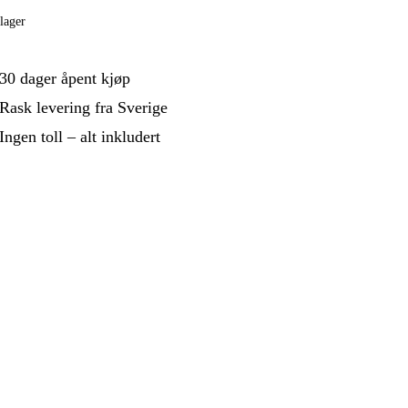
 Og Bygg
Skog Og Hage
lager
 Og Fritid
Kampanjer
30 dager åpent kjøp
Rask levering fra Sverige
Ingen toll – alt inkludert