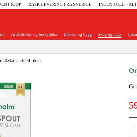
PENT KJØP
RASK LEVERING FRA SVERIGE
INGEN TOLL – AL
rer
Arbeidsklær og beskyttelse
Elektro og bygg
Skog og hage
Hjem 
Populære kategorier
r alkylatbensin 5L-dunk
Gri
Maskiner Og
5
Maskinti
Arbei
×