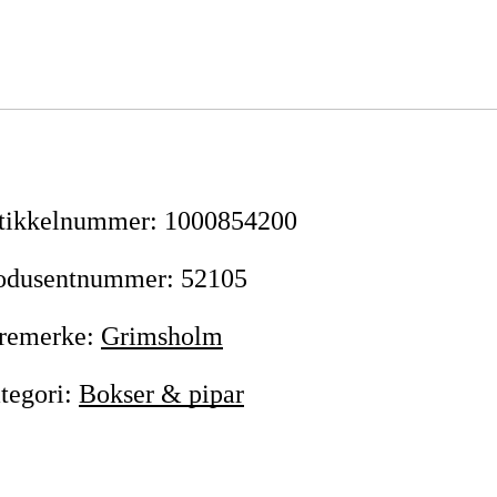
tikkelnummer
:
1000854200
odusentnummer
:
52105
remerke
:
Grimsholm
tegori
:
Bokser & pipar