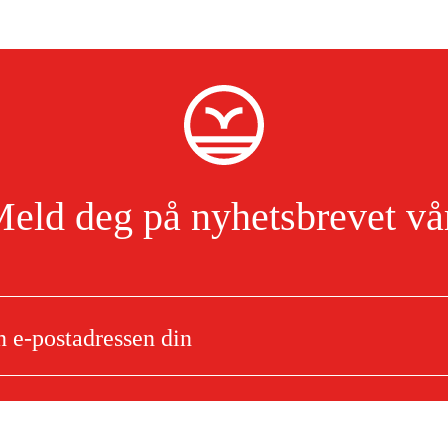
eld deg på nyhetsbrevet vå
Jeg har lest og godtar behandlingen av personopplysninger.
Les mer
 för alkylatbensin 5L-dunk