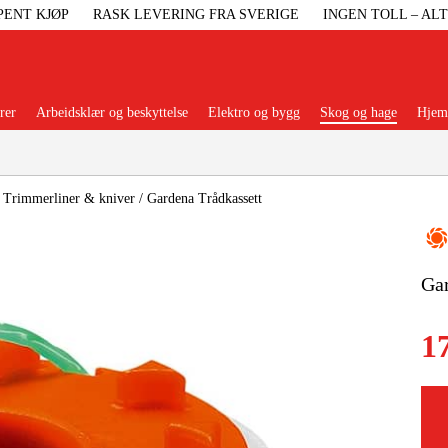
PENT KJØP
RASK LEVERING FRA SVERIGE
INGEN TOLL – AL
rer
Arbeidsklær og beskyttelse
Elektro og bygg
Skog og hage
Hjem 
Populære kategorier
/
Trimmerliner & kniver
/
Gardena Trådkassett
Gar
Maskiner Og
1
Maskinti
Arbei