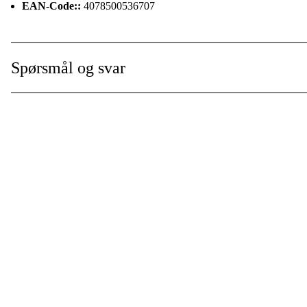
EAN-Code::
4078500536707
Spørsmål og svar