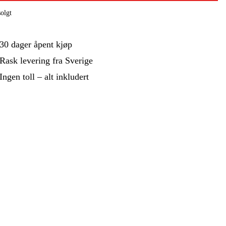
 Og Bygg
Skog Og Hage
olgt
 Og Fritid
Kampanjer
30 dager åpent kjøp
Rask levering fra Sverige
Ingen toll – alt inkludert