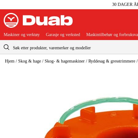
30 DAGER Å
Maskiner og verktøy
Garasje og verksted
Maskintilbehør og forbruksva
Handlevogn
Hjem
/
Skog & hage
/
Skog- & hagemaskiner
/
Ryddesag & gresstrimmere