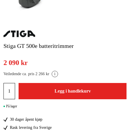
Hjem og fritid
Kampanjer
Varemerker
Stiga GT 500e batteritrimmer
Artikler og guider
2 090 kr
Kontakt
Veiledende ca. pris 2 266 kr
i
Vanlige spørsmål
Legg i handlekurv
På lager
30 dager åpent kjøp
Rask levering fra Sverige