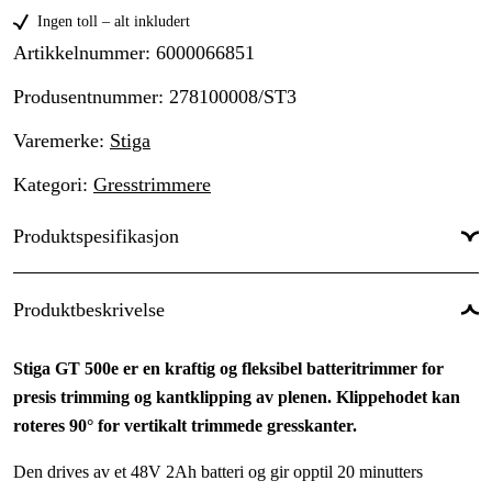
Ingen toll – alt inkludert
Artikkelnummer
:
6000066851
Produsentnummer
:
278100008/ST3
Varemerke
:
Stiga
Kategori
:
Gresstrimmere
Produktspesifikasjon
Batteritype
:
Litium-ionbatteri
Produktbeskrivelse
Drivkilde
:
Batteri
Stiga GT 500e er en kraftig og fleksibel batteritrimmer for
Driftsspenning
:
48 V
presis trimming og kantklipping av plenen. Klippehodet kan
Garanti
:
2 år
roteres 90° for vertikalt trimmede gresskanter.
Type gasshåndtak
:
Pekefinger
Den drives av et 48V 2Ah batteri og gir opptil 20 minutters