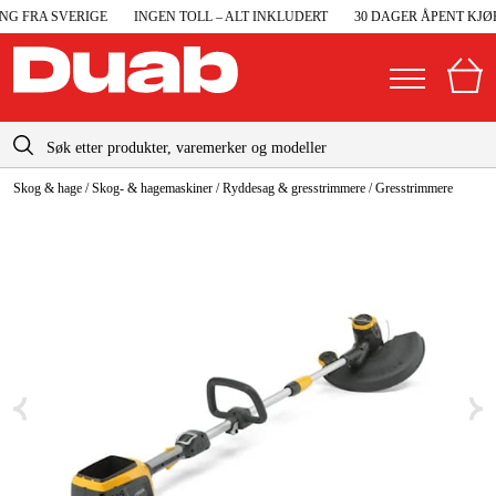
G FRA SVERIGE
INGEN TOLL – ALT INKLUDERT
30 DAGER ÅPENT KJØP
info@duab.no
Skog & hage
/
Skog- & hagemaskiner
/
Ryddesag & gresstrimmere
/
Gresstrimmere
|
Privat
Bedrift
Norge
Sverige
Maskiner og verktøy
Danmark
Garasje og verksted
Suomi
Maskintilbehør og forbruksvarer
Deutschland
Arbeidsklær og beskyttelse
Elektro og bygg
Skog og hage