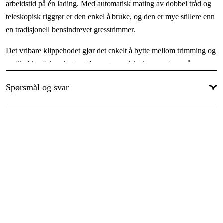
arbeidstid på én lading. Med automatisk mating av dobbel tråd og
Lydnivå
:
96 dB(A)
teleskopisk riggrør er den enkel å bruke, og den er mye stillere enn
Lydtrykknivå
:
79.5 dB(A)
en tradisjonell bensindrevet gresstrimmer.
Lengde
:
140 cm
Det vribare klippehodet gjør det enkelt å bytte mellom trimming og
Inkl. Batteri & Lader
:
Nei
vertikal kanttrimming, og den ergonomiske knappsatsen på
RPM
:
håndtaket gir intuitiv betjening. Den delbare riggen gjør den enkel
8000 rpm
Spørsmål og svar
å oppbevare uten å ta stor plass.
Vis mer
Fordeler
Presis trimming og kantklipping av plenen
Klippehodet kan roteres 90° for vertikal kanttrimming
Opptil 20 minutters arbeidstid på én lading
Mye stillere enn en tradisjonell bensindrevet gresstrimmer
Automatisk mating av dobbel tråd for uavbrutt arbeid
Teleskopisk riggrør for enkel bruk
Ergonomisk og intuitiv knappsats på håndtaket
Delbar rigg for enkel oppbevaring