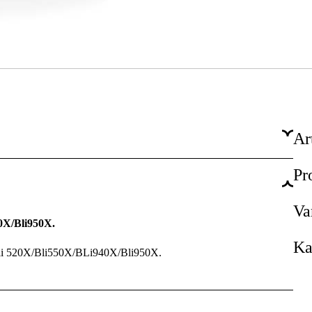
Ar
Pr
Ja
Va
40X/Bli950X.
Ka
n Bli 520X/Bli550X/BLi940X/Bli950X.