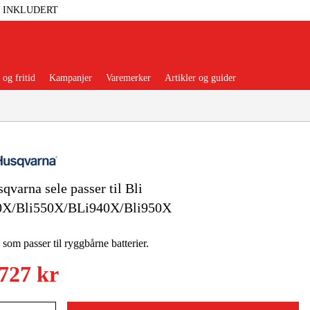
T INKLUDERT
og fritid
Kampanjer
Varemerker
Artikler og guider
qvarna sele passer til Bli
 Verktøy
Garasje Og Verksted
0X/Bli550X/BLi940X/Bli950X
lbehør Og Forbruksvarer
 som passer til ryggbårne batterier.
 727 kr
dsklær Og Beskyttelse