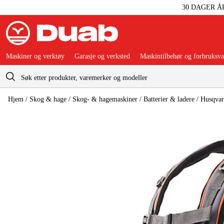
30 DAGER Å
Maskiner og verktøy
Garasje og verksted
Maskintilbehør og forbruksva
Handlevogn
Hjem
/
Skog & hage
/
Skog- & hagemaskiner
/
Batterier & ladere
/
Husqvar