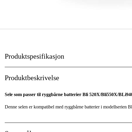
Produktspesifikasjon
Global garanti
:
Produktbeskrivelse
Sele som passer til ryggbårne batterier Bli 520X/Bli550X/BLi9
Denne selen er kompatibel med ryggbårne batterier i modellserie