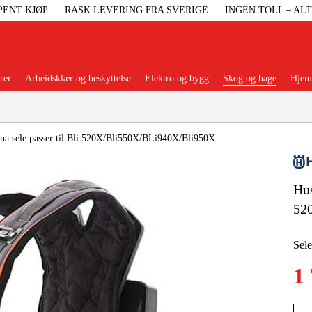
PENT KJØP
RASK LEVERING FRA SVERIGE
INGEN TOLL – AL
rer
Arbeidsklær og beskyttelse
Elektro og bygg
Skog og hage
Hjem 
Populære kategorier
na sele passer til Bli 520X/Bli550X/BLi940X/Bli950X
Hus
Maskiner Og
52
Maskinti
Sele
1
Arbei