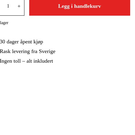
 Og Bygg
Skog Og Hage
+
Legg i handlekurv
 Og Fritid
Kampanjer
lager
30 dager åpent kjøp
Rask levering fra Sverige
Ingen toll – alt inkludert