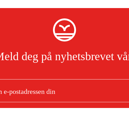
eld deg på nyhetsbrevet vå
Jeg har lest og godtar behandlingen av personopplysninger.
Les mer
er til Bli
i940X/Bli950X