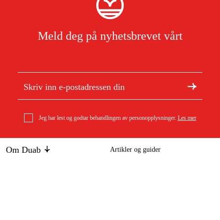
Meld deg på nyhetsbrevet vårt
Jeg har lest og godtar behandlingen av personopplysninger.
Les mer
Om Duab
Artikler og guider
Om oss
Bærekraft
Stihl Kombinøkkel 19 - 16 mm Tilbehør
Varemerker
147 kr
Kundeservice
Om ditt kjøp
Kontakt
Kjøpsbetingelser