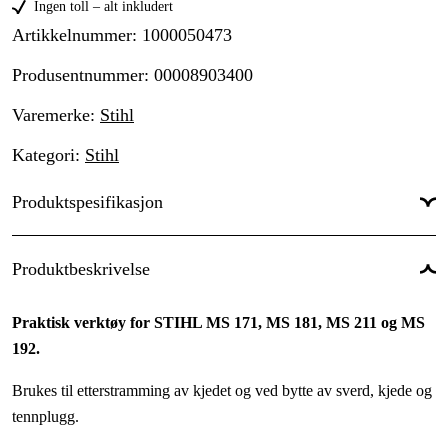
Ingen toll – alt inkludert
Artikkelnummer
:
1000050473
Produsentnummer
:
00008903400
Varemerke
:
Stihl
Kategori
:
Stihl
Produktspesifikasjon
Global garanti
:
Ja
Produktbeskrivelse
Garanti
:
1 år
Praktisk verktøy for STIHL MS 171, MS 181, MS 211 og MS
192.
Brukes til etterstramming av kjedet og ved bytte av sverd, kjede og
tennplugg.