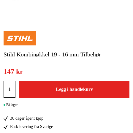
Hjem og fritid
Kampanjer
Varemerker
Stihl Kombinøkkel 19 - 16 mm Tilbehør
Artikler og guider
Kontakt
147 kr
Vanlige spørsmål
Legg i handlekurv
På lager
30 dager åpent kjøp
Rask levering fra Sverige