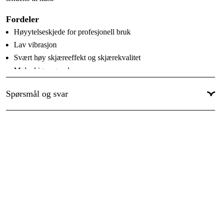
Garanti
:
1 år
Fordeler
Global garanti
:
Ja
Høyytelseskjede for profesjonell bruk
Lav vibrasjon
Svært høy skjæreeffekt og skjærekvalitet
Myke kjøreegenskaper
Lav tendens til kast
Spørsmål og svar