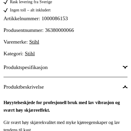
Rask levering fra Sverige
Ingen toll – alt inkludert
Artikkelnummer
:
1000086153
Produsentnummer
:
36380000066
Varemerke
:
Stihl
Kategori
:
Stihl
Produktspesifikasjon
Drivlenker
:
66 stk.
Produktbeskrivelse
Drivlenkebredde
:
1,5 mm
Høyytelseskjede for profesjonell bruk med lav vibrasjon og
Kjededeling
:
.325''
svært høy skjæreeffekt.
Kortnummer
:
RS
Gir svært høy skjærekvalitet med myke kjøreegenskaper og lav
Skjæretanntype
:
Super
tendens til kast.