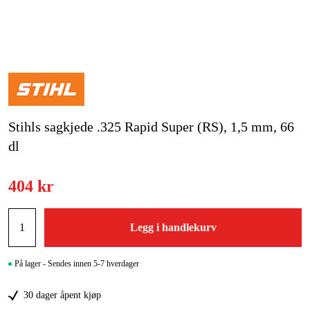
Hjem og fritid
Kampanjer
Varemerker
Stihls sagkjede .325 Rapid Super (RS), 1,5 mm, 66
Artikler og guider
dl
Kontakt
404 kr
Vanlige spørsmål
Legg i handlekurv
På lager - Sendes innen 5-7 hverdager
30 dager åpent kjøp