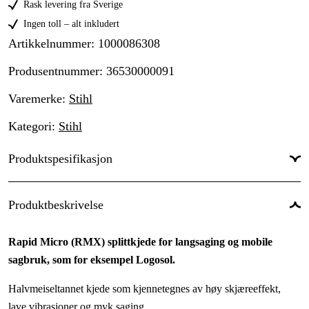
Rask levering fra Sverige
Ingen toll – alt inkludert
Artikkelnummer
:
1000086308
Produsentnummer
:
36530000091
Varemerke
:
Stihl
Kategori
:
Stihl
Produktspesifikasjon
Kortnummer
:
RMX
Produktbeskrivelse
Kjededeling
:
3/8''
Rapid Micro (RMX) splittkjede for langsaging og mobile
Drivlenkebredde
:
1,6 mm
sagbruk, som for eksempel Logosol.
Skjæretanntype
:
Micro
Halvmeiseltannet kjede som kjennetegnes av høy skjæreeffekt,
Drivlenker
:
91 stk.
lave vibrasjoner og myk saging.