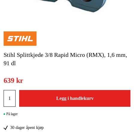
Hjem og fritid
Kampanjer
Varemerker
Stihl Splittkjede 3/8 Rapid Micro (RMX), 1,6 mm,
Artikler og guider
91 dl
Kontakt
639 kr
Vanlige spørsmål
Legg i handlekurv
På lager
30 dager åpent kjøp