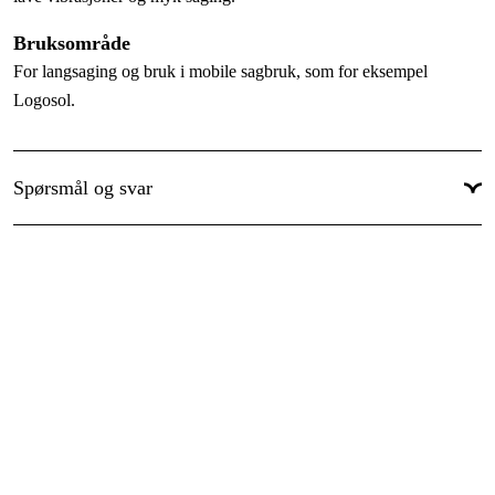
Global garanti
:
Ja
Bruksområde
Garanti
:
1 år
For langsaging og bruk i mobile sagbruk, som for eksempel
Logosol.
Spørsmål og svar