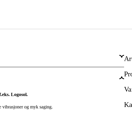
Ar
Pr
RMX
3/8''
Va
.eks. Logosol.
1,6 mm
Ka
e vibrasjoner og myk saging.
Micro
72 stk.