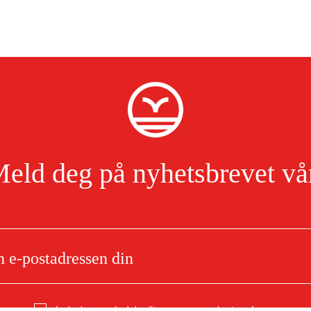
eld deg på nyhetsbrevet vå
Jeg har lest og godtar behandlingen av personopplysninger.
Les mer