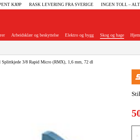
PENT KJØP
RASK LEVERING FRA SVERIGE
INGEN TOLL – AL
rer
Arbeidsklær og beskyttelse
Elektro og bygg
Skog og hage
Hjem 
Populære kategorier
l Splittkjede 3/8 Rapid Micro (RMX), 1,6 mm, 72 dl
Maskiner Og
Sti
Maskinti
5
Arbei
×