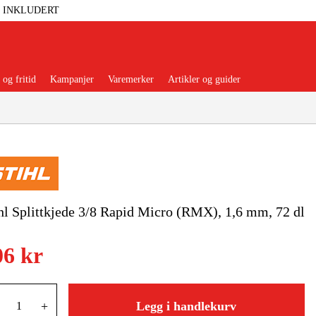
T INKLUDERT
og fritid
Kampanjer
Varemerker
Artikler og guider
 Verktøy
Garasje Og Verksted
hl Splittkjede 3/8 Rapid Micro (RMX), 1,6 mm, 72 dl
lbehør Og Forbruksvarer
06 kr
dsklær Og Beskyttelse
+
Legg i handlekurv