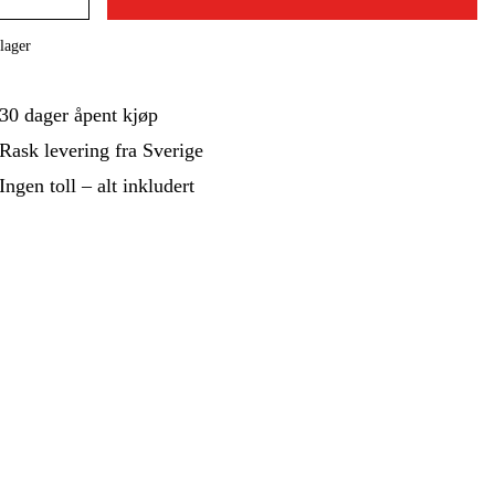
 Og Bygg
Skog Og Hage
lager
 Og Fritid
Kampanjer
30 dager åpent kjøp
Rask levering fra Sverige
Ingen toll – alt inkludert