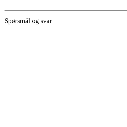
Garanti
:
Global garanti
:
Spørsmål og svar