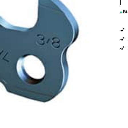
Elektro
På 
Hjem