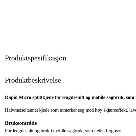
Produktspesifikasjon
Kortnummer
:
Produktbeskrivelse
Kjededeling
:
Rapid Micro splittkjede for lengdesnitt og mobile sagbruk, som f
Drivlenkebredde
:
Halvmeiseltannet kjede som utmerker seg med høy skjæreeffekt, lav
Skjæretanntype
:
Bruksområde
Drivlenker
:
For lengdesnitt og bruk i mobile sagbruk, som f.eks. Logosol.