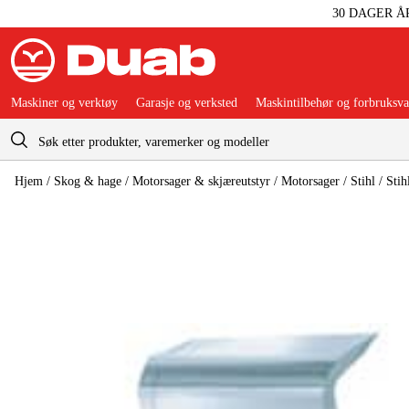
30 DAGER Å
Maskiner og verktøy
Garasje og verksted
Maskintilbehør og forbruksva
Handlevogn
Hjem
/
Skog & hage
/
Motorsager & skjæreutstyr
/
Motorsager
/
Stihl
/
Stih