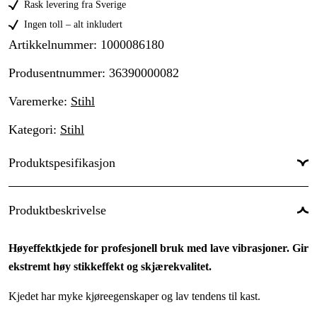
Rask levering fra Sverige
Ingen toll – alt inkludert
Artikkelnummer
:
1000086180
Produsentnummer
:
36390000082
Varemerke
:
Stihl
Kategori
:
Stihl
Produktspesifikasjon
Drivlenker
:
82 stk.
Produktbeskrivelse
Drivlenkebredde
:
1,6 mm
Høyeffektkjede for profesjonell bruk med lave vibrasjoner. Gir
Kjededeling
:
.325''
ekstremt høy stikkeffekt og skjærekvalitet.
Kortnummer
:
RS
Kjedet har myke kjøreegenskaper og lav tendens til kast.
Skjæretanntype
:
Super