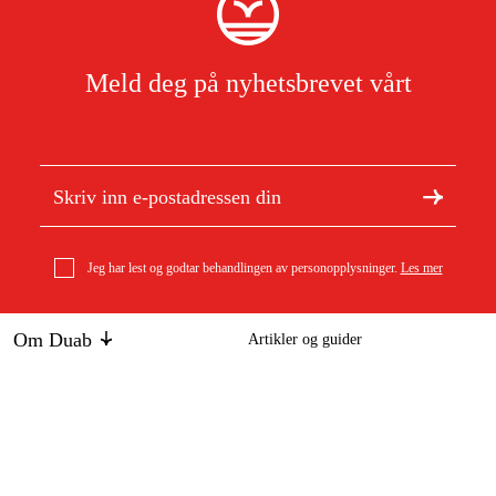
Meld deg på nyhetsbrevet vårt
Jeg har lest og godtar behandlingen av personopplysninger.
Les mer
Om Duab
Artikler og guider
Om oss
Bærekraft
Stihl sagkjede .325 Rapid Super (RS), 1,6 mm, 82 dl
Varemerker
506 kr
Kundeservice
Om ditt kjøp
Kontakt
Kjøpsbetingelser