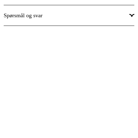
Garanti
:
1 år
Spørsmål og svar
Global garanti
:
Ja