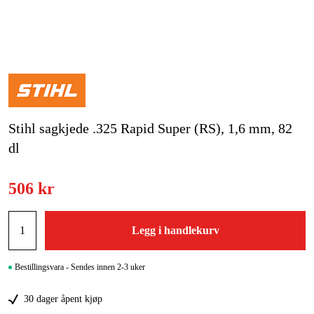
Hjem og fritid
Kampanjer
Varemerker
Stihl sagkjede .325 Rapid Super (RS), 1,6 mm, 82
Artikler og guider
dl
Kontakt
506 kr
Vanlige spørsmål
Legg i handlekurv
Bestillingsvara - Sendes innen 2-3 uker
30 dager åpent kjøp