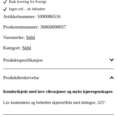
Rask levering fra Sverige
Ingen toll – alt inkludert
Artikkelnummer
:
1000086516
Produsentnummer
:
36860000057
Varemerke
:
Stihl
Kategori
:
Stihl
Produktspesifikasjon
Drivlenker
:
57 stk.
Produktbeskrivelse
Drivlenkebredde
:
1,6 mm
Komfortkjede med lave vibrasjoner og myke kjøreegenskaper.
Kjededeling
:
.325''
Lav kasttendens og forbedret skjæreeffekt med delingen .325''.
Kortnummer
:
RM
Skjæretanntype
:
Micro