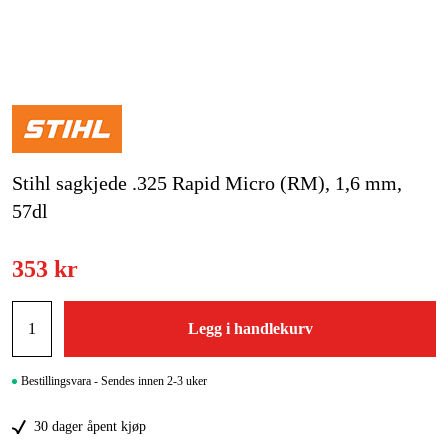
Hjem og fritid
Kampanjer
Varemerker
Stihl sagkjede .325 Rapid Micro (RM), 1,6 mm,
Artikler og guider
57dl
Kontakt
353 kr
Vanlige spørsmål
Legg i handlekurv
Bestillingsvara - Sendes innen 2-3 uker
30 dager åpent kjøp