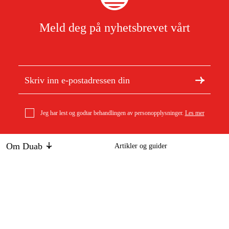
Meld deg på nyhetsbrevet vårt
Jeg har lest og godtar behandlingen av personopplysninger.
Les mer
Om Duab
Artikler og guider
Om oss
Bærekraft
Stihl sagkjede .325 Rapid Micro (RM), 1,6 mm, 57dl
Varemerker
353 kr
Kundeservice
Om ditt kjøp
Kontakt
Kjøpsbetingelser
Retur og bytte
Levering