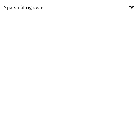
Spørsmål og svar
Garanti
:
1 år
Global garanti
:
Ja