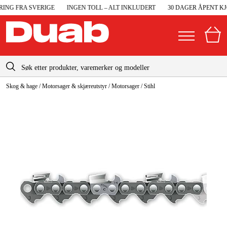
NG FRA SVERIGE
INGEN TOLL – ALT INKLUDERT
30 DAGER ÅPENT KJØ
info@duab.no
Skog & hage
/
Motorsager & skjæreutstyr
/
Motorsager
/
Stihl
|
Privat
Bedrift
Norge
Sverige
Maskiner og verktøy
Danmark
Garasje og verksted
Suomi
Maskintilbehør og forbruksvarer
Deutschland
Arbeidsklær og beskyttelse
Elektro og bygg
Skog og hage