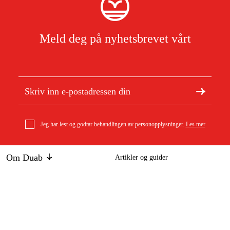
Meld deg på nyhetsbrevet vårt
Jeg har lest og godtar behandlingen av personopplysninger.
Les mer
Om Duab
Artikler og guider
Om oss
Bærekraft
Stihl Sagkjede 3/8 Rapid Super (RS), 1,6 mm, 189 dl
Varemerker
887 kr
Kundeservice
Om ditt kjøp
Kontakt
Kjøpsbetingelser