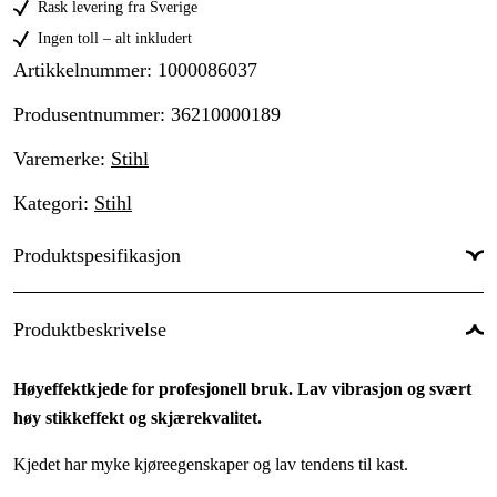
Rask levering fra Sverige
Ingen toll – alt inkludert
Artikkelnummer
:
1000086037
Produsentnummer
:
36210000189
Varemerke
:
Stihl
Kategori
:
Stihl
Produktspesifikasjon
Drivlenker
:
189 stk.
Produktbeskrivelse
Drivlenkebredde
:
1,6 mm
Høyeffektkjede for profesjonell bruk. Lav vibrasjon og svært
Kjededeling
:
3/8''
høy stikkeffekt og skjærekvalitet.
Kortnummer
:
RS
Kjedet har myke kjøreegenskaper og lav tendens til kast.
Skjæretanntype
:
Super