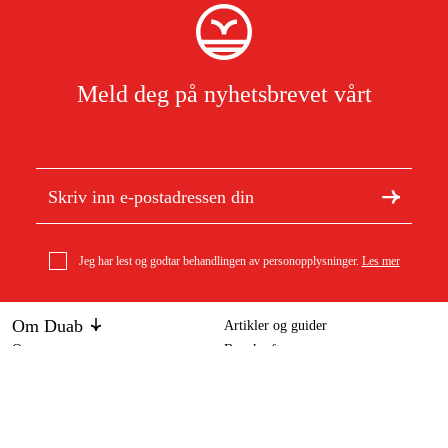
Meld deg på nyhetsbrevet vårt
Jeg har lest og godtar behandlingen av personopplysninger.
Les mer
Om Duab
Artikler og guider
Om oss
Bærekraft
Stihl Sagkjede 3/8 Rapid Micro(RM) 1,5 mm, 92 dl
Varemerker
649 kr
Kundeservice
Om ditt kjøp