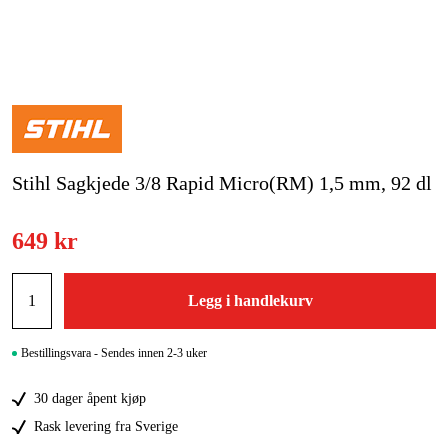
Hjem og fritid
Kampanjer
Varemerker
Stihl Sagkjede 3/8 Rapid Micro(RM) 1,5 mm, 92 dl
Artikler og guider
Kontakt
649 kr
Vanlige spørsmål
Legg i handlekurv
Bestillingsvara - Sendes innen 2-3 uker
30 dager åpent kjøp
Rask levering fra Sverige