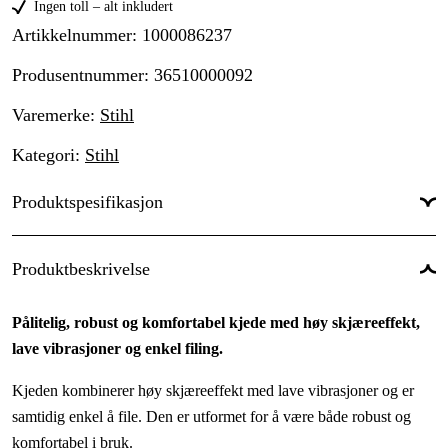
Ingen toll – alt inkludert
Artikkelnummer
:
1000086237
Produsentnummer
:
36510000092
Varemerke
:
Stihl
Kategori
:
Stihl
Produktspesifikasjon
Drivlenker
:
92 stk.
Produktbeskrivelse
Drivlenkebredde
:
1,5 mm
Pålitelig, robust og komfortabel kjede med høy skjæreeffekt,
Kjededeling
:
3/8''
lave vibrasjoner og enkel filing.
Kortnummer
:
RM
Kjeden kombinerer høy skjæreeffekt med lave vibrasjoner og er
Skjæretanntype
:
Micro
samtidig enkel å file. Den er utformet for å være både robust og
komfortabel i bruk.
Garanti
:
1 år