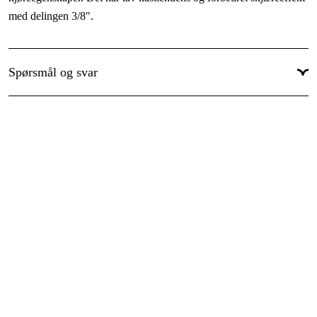
med delingen 3/8".
Global garanti
:
Ja
Spørsmål og svar