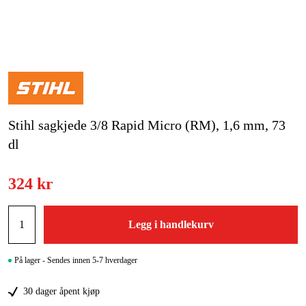
Hjem og fritid
Kampanjer
Varemerker
Stihl sagkjede 3/8 Rapid Micro (RM), 1,6 mm, 73
Artikler og guider
dl
Kontakt
324 kr
Vanlige spørsmål
Legg i handlekurv
På lager - Sendes innen 5-7 hverdager
30 dager åpent kjøp