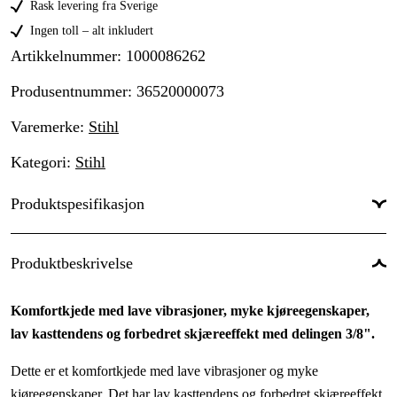
Rask levering fra Sverige
Ingen toll – alt inkludert
Artikkelnummer
:
1000086262
Produsentnummer
:
36520000073
Varemerke
:
Stihl
Kategori
:
Stihl
Produktspesifikasjon
Drivlenker
:
73 stk.
Produktbeskrivelse
Drivlenkebredde
:
1,6 mm
Komfortkjede med lave vibrasjoner, myke kjøreegenskaper,
Kjededeling
:
3/8''
lav kasttendens og forbedret skjæreeffekt med delingen 3/8".
Kortnummer
:
RM
Dette er et komfortkjede med lave vibrasjoner og myke
Skjæretanntype
:
Micro
kjøreegenskaper. Det har lav kasttendens og forbedret skjæreeffekt