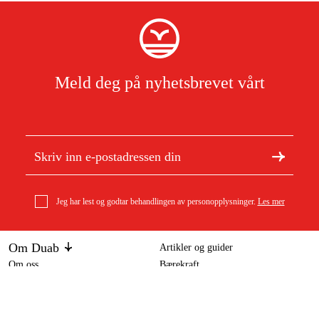
Meld deg på nyhetsbrevet vårt
Jeg har lest og godtar behandlingen av personopplysninger.
Les mer
Om Duab
Artikler og guider
Om oss
Bærekraft
Stihl sagkjede 3/8 Rapid Micro (RM), 1,6 mm, 73 dl
Varemerker
324 kr