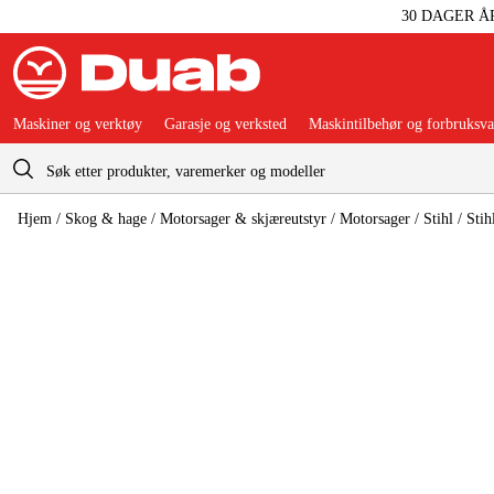
30 DAGER Å
Maskiner og verktøy
Garasje og verksted
Maskintilbehør og forbruksva
Handlevogn
Hjem
/
Skog & hage
/
Motorsager & skjæreutstyr
/
Motorsager
/
Stihl
/
Stih