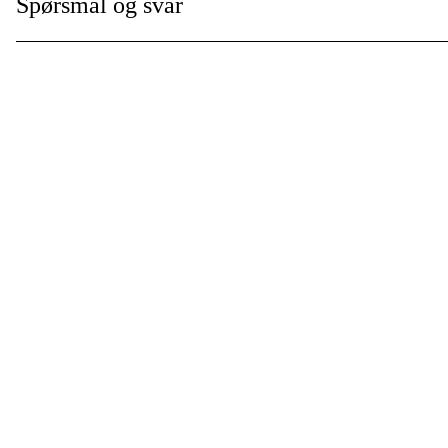
Spørsmål og svar
Garanti
:
Global garanti
: