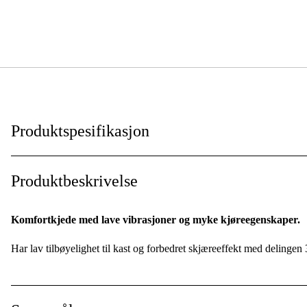
Produktspesifikasjon
Drivlenker
:
Produktbeskrivelse
Drivlenkebredde
:
Komfortkjede med lave vibrasjoner og myke kjøreegenskaper.
Kjededeling
:
Har lav tilbøyelighet til kast og forbedret skjæreeffekt med delingen 
Kortnummer
:
Skjæretanntype
: