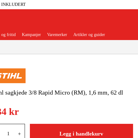
T INKLUDERT
og fritid
Kampanjer
Varemerker
Artikler og guider
 Verktøy
Garasje Og Verksted
hl sagkjede 3/8 Rapid Micro (RM), 1,6 mm, 62 dl
lbehør Og Forbruksvarer
34 kr
dsklær Og Beskyttelse
+
Legg i handlekurv