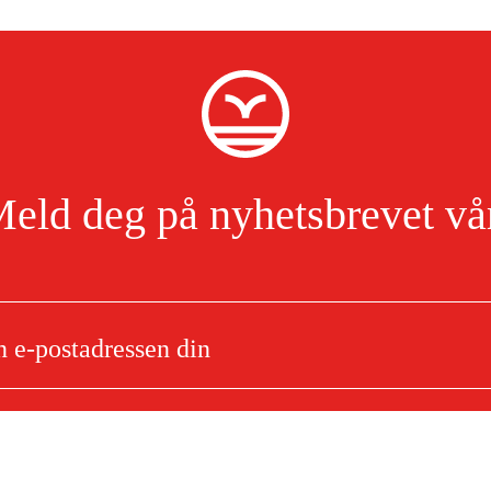
eld deg på nyhetsbrevet vå
Jeg har lest og godtar behandlingen av personopplysninger.
Les mer
8 Rapid Micro (RM), 1,6 mm,