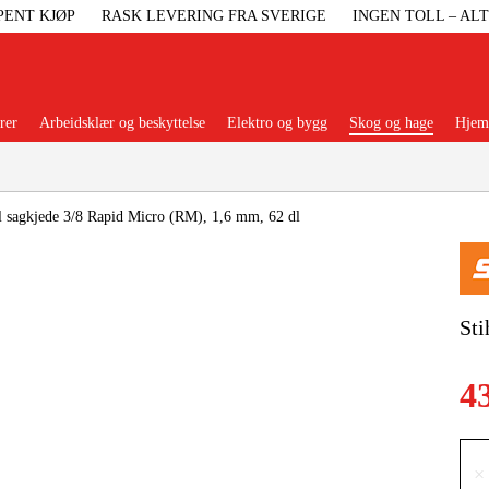
PENT KJØP
RASK LEVERING FRA SVERIGE
INGEN TOLL – AL
rer
Arbeidsklær og beskyttelse
Elektro og bygg
Skog og hage
Hjem 
Populære kategorier
l sagkjede 3/8 Rapid Micro (RM), 1,6 mm, 62 dl
Maskiner Og
Sti
Maskinti
4
Arbei
×