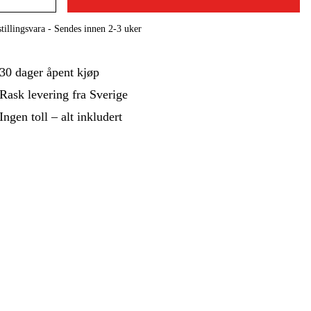
 Og Bygg
Skog Og Hage
tillingsvara - Sendes innen 2-3 uker
 Og Fritid
Kampanjer
30 dager åpent kjøp
Rask levering fra Sverige
Ingen toll – alt inkludert