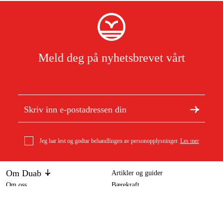
Meld deg på nyhetsbrevet vårt
Jeg har lest og godtar behandlingen av personopplysninger.
Les mer
Om Duab
Artikler og guider
Om oss
Bærekraft
Stihl sagkjede 1/4 Carving Rapid Micro Special (RMS),
Varemerker
1,3 mm, 60 dl
434 kr