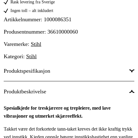
Rask levering fra Sverige
Ingen toll – alt inkludert
Artikkelnummer
:
1000086351
Produsentnummer
:
36610000060
Varemerke
:
Stihl
Kategori
:
Stihl
Produktspesifikasjon
Drivlenker
:
60 stk.
Produktbeskrivelse
Drivlenkebredde
:
1,3 mm
Spesialkjede for treskjærere og trepleiere, med lave
Kjededeling
:
1/4''
vibrasjoner og utmerket skjæreeffekt.
Kortnummer
:
RMS
Takket være det forkortede tann-taket kreves det ikke kraftig trykk
Skjæretanntype
:
Micro
ved innstikk. Kjeden oppnår høyere innstikkshastighet enn vanlige