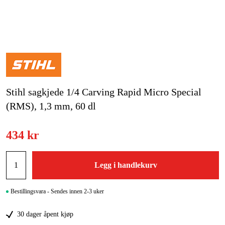
Hjem og fritid
Kampanjer
Varemerker
Stihl sagkjede 1/4 Carving Rapid Micro Special
Artikler og guider
(RMS), 1,3 mm, 60 dl
Kontakt
434 kr
Vanlige spørsmål
Legg i handlekurv
Bestillingsvara - Sendes innen 2-3 uker
30 dager åpent kjøp