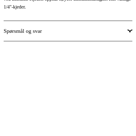
1/4''-kjeder.
Garanti
:
1 år
Global garanti
:
Ja
Spørsmål og svar