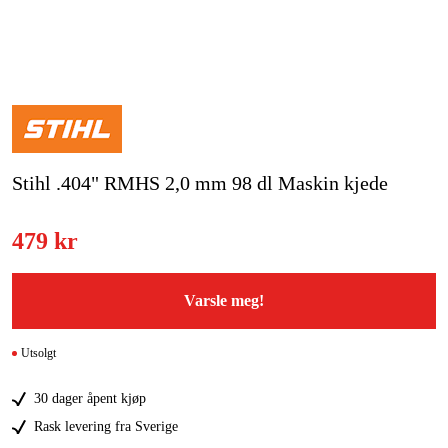
Hjem og fritid
Kampanjer
Varemerker
Stihl .404" RMHS 2,0 mm 98 dl Maskin kjede
Artikler og guider
Kontakt
479 kr
Vanlige spørsmål
Varsle meg!
Utsolgt
30 dager åpent kjøp
Rask levering fra Sverige