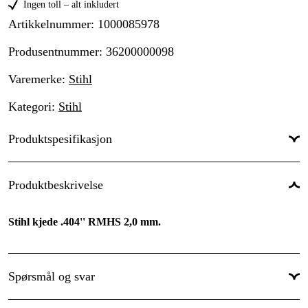
Ingen toll – alt inkludert
Artikkelnummer
:
1000085978
Produsentnummer
:
36200000098
Varemerke
:
Stihl
Kategori
:
Stihl
Produktspesifikasjon
Drivlenkebredde
:
2,0 mm
Produktbeskrivelse
Kjededeling
:
.404''
Stihl kjede .404'' RMHS 2,0 mm.
Drivlenker
:
98 stk.
Global garanti
:
Ja
Spørsmål og svar