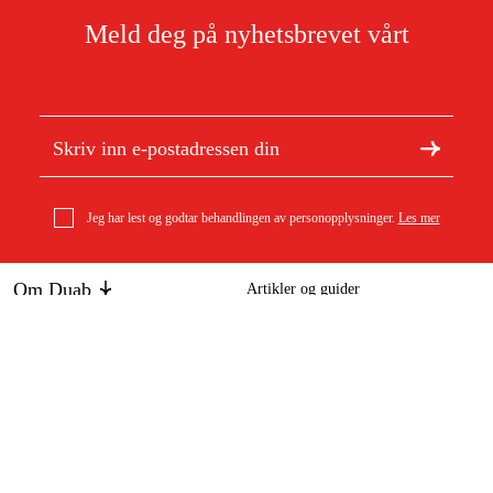
Meld deg på nyhetsbrevet vårt
Jeg har lest og godtar behandlingen av personopplysninger.
Les mer
Om Duab
Artikler og guider
Om oss
Bærekraft
Varemerker
Kundeservice
Om ditt kjøp
Kontakt
Kjøpsbetingelser
Retur og bytte
Levering
Vanlige spørsmål
Betaling