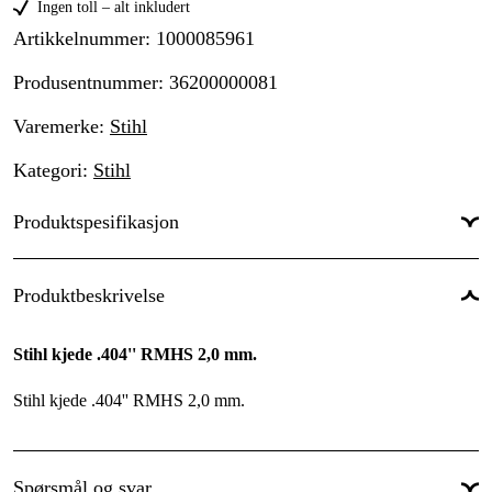
Ingen toll – alt inkludert
Artikkelnummer
:
1000085961
Produsentnummer
:
36200000081
Varemerke
:
Stihl
Kategori
:
Stihl
Produktspesifikasjon
Drivlenkebredde
:
2,0 mm
Produktbeskrivelse
Kjededeling
:
.404''
Stihl kjede .404'' RMHS 2,0 mm.
Drivlenker
:
81 stk.
Stihl kjede .404'' RMHS 2,0 mm.
Global garanti
:
Ja
Spørsmål og svar