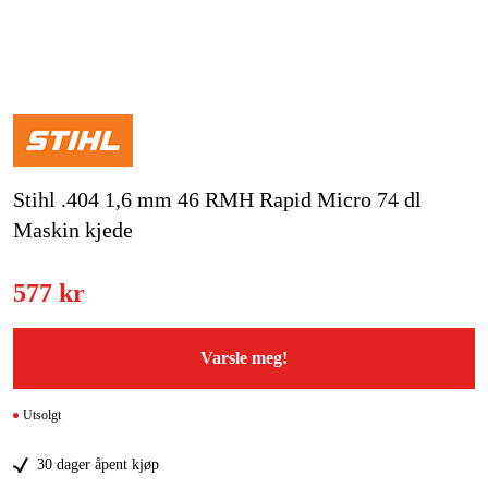
Hjem og fritid
Kampanjer
Varemerker
Stihl .404 1,6 mm 46 RMH Rapid Micro 74 dl
Artikler og guider
Maskin kjede
Kontakt
577 kr
Vanlige spørsmål
Varsle meg!
Utsolgt
30 dager åpent kjøp