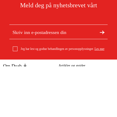
Meld deg på nyhetsbrevet vårt
Jeg har lest og godtar behandlingen av personopplysninger.
Les mer
Om Duab
Artikler og guider
Om oss
Bærekraft
Varemerker
Kundeservice
Om ditt kjøp
Kontakt
Kjøpsbetingelser
Retur og bytte
Levering
Vanlige spørsmål
Betaling