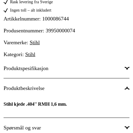
Rask levering fra Sverige
Ingen toll – alt inkludert
Artikkelnummer
:
1000086744
Produsentnummer
:
39950000074
Varemerke
:
Stihl
Kategori
:
Stihl
Produktspesifikasjon
Drivlenkebredde
:
1,6 mm
Produktbeskrivelse
Kjededeling
:
.404''
Stihl kjede .404'' RMH 1,6 mm.
Drivlenker
:
74 stk.
Global garanti
:
Ja
Spørsmål og svar