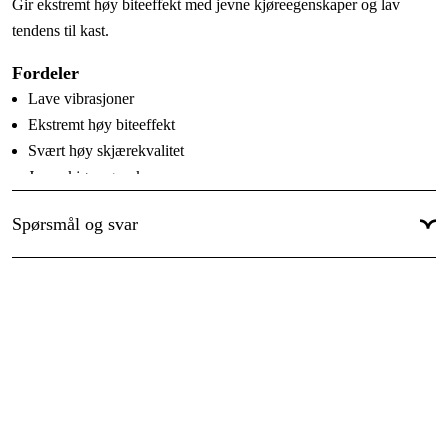
Gir ekstremt høy biteeffekt med jevne kjøreegenskaper og lav
Skjæretanntype
:
Super
tendens til kast.
Garanti
:
1 år
Fordeler
Global garanti
:
Ja
Lave vibrasjoner
Ekstremt høy biteeffekt
Svært høy skjærekvalitet
Jevne kjøreegenskaper
Lav tendens til kast
Spørsmål og svar