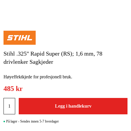
Hjem og fritid
Kampanjer
Varemerker
Stihl .325" Rapid Super (RS); 1,6 mm, 78
Artikler og guider
drivlenker Sagkjeder
Kontakt
Høyeffektkjede for profesjonell bruk.
Vanlige spørsmål
485 kr
Legg i handlekurv
På lager - Sendes innen 5-7 hverdager