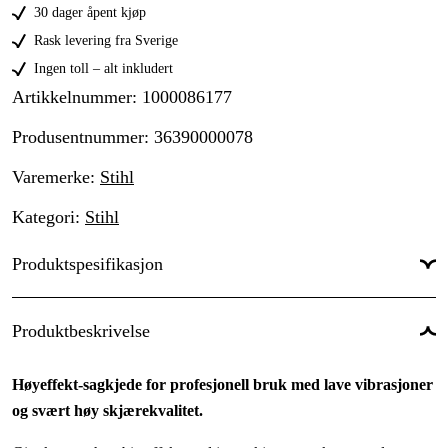
30 dager åpent kjøp
Rask levering fra Sverige
Ingen toll – alt inkludert
Artikkelnummer
:
1000086177
Produsentnummer
:
36390000078
Varemerke
:
Stihl
Kategori
:
Stihl
Produktspesifikasjon
Drivlenker
:
78 stk.
Produktbeskrivelse
Drivlenkebredde
:
1,6 mm
Høyeffekt-sagkjede for profesjonell bruk med lave vibrasjoner
Kjededeling
:
.325''
og svært høy skjærekvalitet.
Kortnummer
:
RS