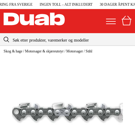
ING FRA SVERIGE
INGEN TOLL – ALT INKLUDERT
30 DAGER ÅPENT KJ
info@duab.no
Skog & hage
/
Motorsager & skjæreutstyr
/
Motorsager
/
Stihl
|
Privat
Bedrift
Norge
Sverige
Maskiner og verktøy
Danmark
Garasje og verksted
Suomi
Maskintilbehør og forbruksvarer
Deutschland
Arbeidsklær og beskyttelse
Elektro og bygg
Skog og hage