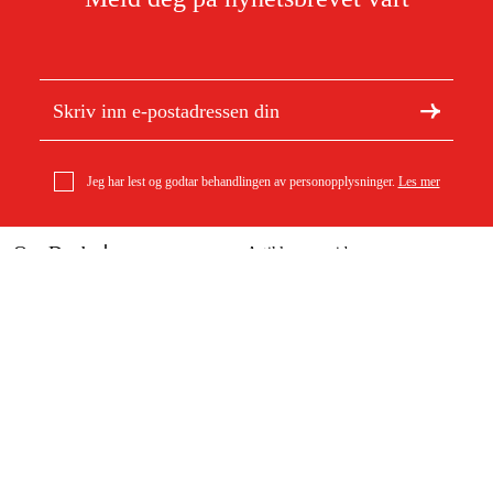
Jeg har lest og godtar behandlingen av personopplysninger.
Les mer
Om Duab
Artikler og guider
Stihl 3/8 Rapid Micro (RM) 1,3 mm 84dl sagkjede
Om oss
Bærekraft
588 kr
Varemerker
Kundeservice
Om ditt kjøp
Kontakt
Kjøpsbetingelser
Retur og bytte
Levering
Vanlige spørsmål
Betaling
Returskjema (PDF)
Last ned kjøpsbetingelser (PDF)