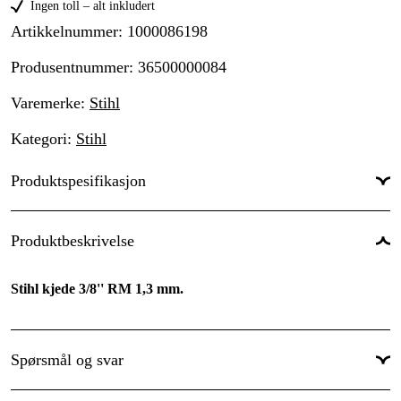
Ingen toll – alt inkludert
Artikkelnummer
:
1000086198
Produsentnummer
:
36500000084
Varemerke
:
Stihl
Kategori
:
Stihl
Produktspesifikasjon
Drivlenker
:
84 stk.
Produktbeskrivelse
Drivlenkebredde
:
1,3 mm
Stihl kjede 3/8'' RM 1,3 mm.
Fildiameter
:
4,0 mm
Kjededeling
:
3/8''
Spørsmål og svar
Kortnummer
:
RM
Skjæretanntype
:
Micro