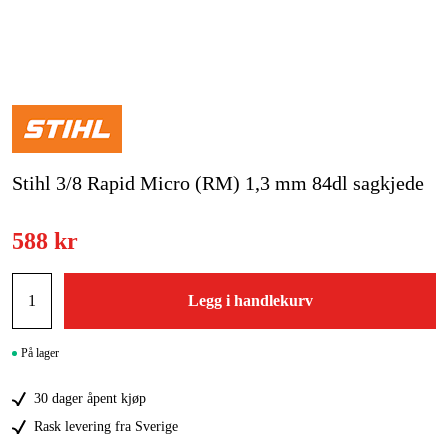
Hjem og fritid
Kampanjer
Varemerker
Stihl 3/8 Rapid Micro (RM) 1,3 mm 84dl sagkjede
Artikler og guider
Kontakt
588 kr
Vanlige spørsmål
Legg i handlekurv
På lager
30 dager åpent kjøp
Rask levering fra Sverige