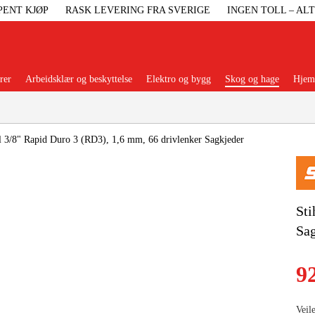
PENT KJØP
RASK LEVERING FRA SVERIGE
INGEN TOLL – AL
rer
Arbeidsklær og beskyttelse
Elektro og bygg
Skog og hage
Hjem 
Populære kategorier
l 3/8" Rapid Duro 3 (RD3), 1,6 mm, 66 drivlenker Sagkjeder
Maskiner Og
Sti
Sag
Maskinti
9
Arbei
Veil