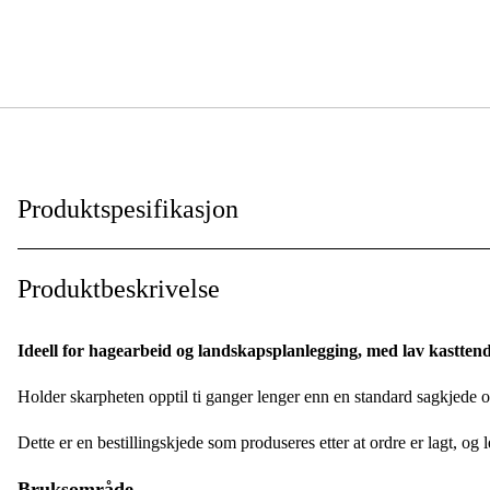
Produktspesifikasjon
Drivlenker
:
Produktbeskrivelse
Drivlenkebredde
:
Ideell for hagearbeid og landskapsplanlegging, med lav kasttend
Kjededeling
:
Holder skarpheten opptil ti ganger lenger enn en standard sagkjede 
Kortnummer
:
Dette er en bestillingskjede som produseres etter at ordre er lagt, og 
Skjæretanntype
:
Bruksområde