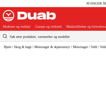
30 DAGER Å
Maskiner og verktøy
Garasje og verksted
Maskintilbehør og forbruksva
Handlevogn
Hjem
/
Skog & hage
/
Motorsager & skjæreutstyr
/
Motorsager
/
Stihl
/
Stih