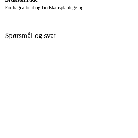
Sverdlengde
:
For hagearbeid og landskapsplanlegging.
Sverdlengde
:
Garanti
:
Spørsmål og svar
Global garanti
: