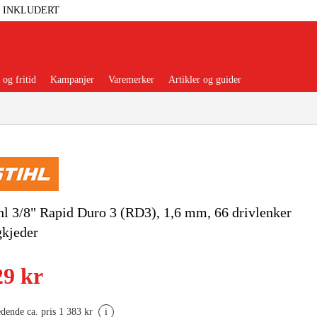
T INKLUDERT
og fritid
Kampanjer
Varemerker
Artikler og guider
 Verktøy
Garasje Og Verksted
hl 3/8" Rapid Duro 3 (RD3), 1,6 mm, 66 drivlenker
kjeder
lbehør Og Forbruksvarer
29 kr
dsklær Og Beskyttelse
edende ca. pris 1 383 kr
i