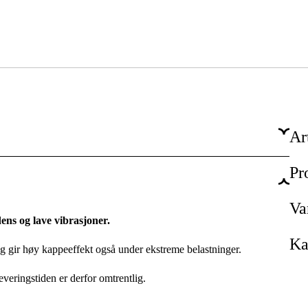
Ar
Pr
66 stk.
1,6 mm
Va
ens og lave vibrasjoner.
3/8''
Ka
og gir høy kappeeffekt også under ekstreme belastninger.
RD3
leveringstiden er derfor omtrentlig.
Duro