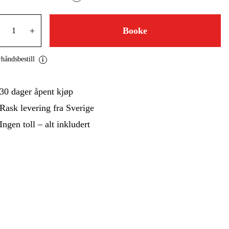
 Og Bygg
Skog Og Hage
 Og Fritid
Kampanjer
+
Booke
håndsbestill
30 dager åpent kjøp
Rask levering fra Sverige
Ingen toll – alt inkludert