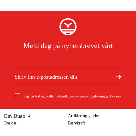
Meld deg på nyhetsbrevet vårt
Jeg har lest og godtar behandlingen av personopplysninger.
Les mer
Om Duab
Artikler og guider
Om oss
Bærekraft
Varemerker
Stihl 3/8" P Picco Micro klyv (PMX), 1,3 mm, 72