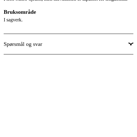
Global garanti
:
Ja
Bruksområde
Garanti
:
1 år
I sagverk.
Spørsmål og svar