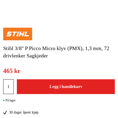
Hjem og fritid
Kampanjer
Varemerker
Stihl 3/8" P Picco Micro klyv (PMX), 1,3 mm, 72
Artikler og guider
drivlenker Sagkjeder
Kontakt
465 kr
Vanlige spørsmål
Legg i handlekurv
På lager
30 dager åpent kjøp