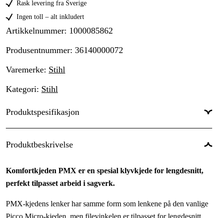
Rask levering fra Sverige
Ingen toll – alt inkludert
Artikkelnummer
:
1000085862
Produsentnummer
:
36140000072
Varemerke
:
Stihl
Kategori
:
Stihl
Produktspesifikasjon
Kortnummer
:
PMX
Produktbeskrivelse
Kjededeling
:
3/8'' P
Komfortkjeden PMX er en spesial klyvkjede for lengdesnitt,
Drivlenkebredde
:
1,3 mm
perfekt tilpasset arbeid i sagverk.
Skjæretanntype
:
Micro
PMX-kjedens lenker har samme form som lenkene på den vanlige
Drivlenker
:
72 stk.
Picco Micro-kjeden, men filevinkelen er tilpasset for lengdesnitt.