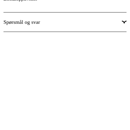
Garanti
:
1 år
Global garanti
:
Ja
Spørsmål og svar