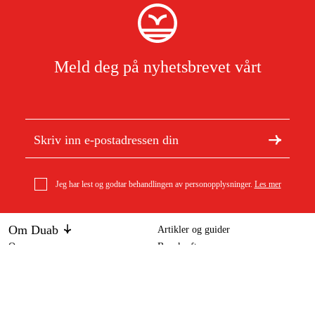
Meld deg på nyhetsbrevet vårt
Jeg har lest og godtar behandlingen av personopplysninger.
Les mer
Om Duab
Artikler og guider
Om oss
Bærekraft
Stihl 3/8" P Picco Micro 3 (PM3), 1,3 mm, 66 drivlenker
Varemerker
Sagkjeder
386 kr
Kundeservice
Om ditt kjøp