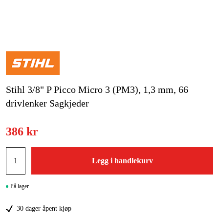
Hjem og fritid
Kampanjer
Varemerker
Stihl 3/8" P Picco Micro 3 (PM3), 1,3 mm, 66
Artikler og guider
drivlenker Sagkjeder
Kontakt
386 kr
Vanlige spørsmål
Legg i handlekurv
På lager
30 dager åpent kjøp