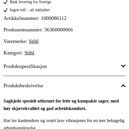
Rask levering fra Sverige
Ingen toll – alt inkludert
Artikkelnummer
:
1000086112
Produsentnummer
:
36360000066
Varemerke
:
Stihl
Kategori
:
Stihl
Produktspesifikasjon
Drivlenker
:
66 stk.
Produktbeskrivelse
Drivlenkebredde
:
1,3 mm
Sagkjede spesielt utformet for lette og kompakte sager, med
Kjededeling
:
3/8'' P
høy skjærekvalitet og god arbeidskomfort.
Kortnummer
:
PM3
Har lav kasttendens og svært lave vibrasjoner for en mer behagelig
Skjæretanntype
:
Micro
arbeidsopplevelse.