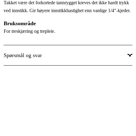
Takket være det forkortede tannrygget kreves det ikke hardt trykk
Skjæretanntype
:
Micro
ved innstikk. Gir høyere innstikkhastighet enn vanlige 1/4"-kjeder.
Sverdlengde
:
12 tomme
Bruksområde
Sverdlengde
:
30 cm
For treskjæring og trepleie.
Global garanti
:
Ja
Garanti
:
1 år
Spørsmål og svar