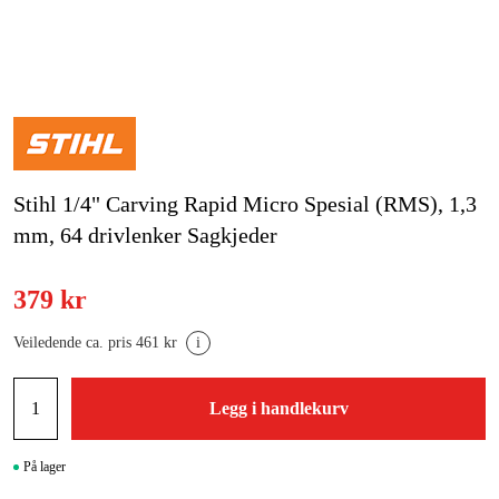
Hjem og fritid
Kampanjer
Varemerker
Stihl 1/4" Carving Rapid Micro Spesial (RMS), 1,3
Artikler og guider
mm, 64 drivlenker Sagkjeder
Kontakt
379 kr
Vanlige spørsmål
Veiledende ca. pris 461 kr
i
Legg i handlekurv
På lager