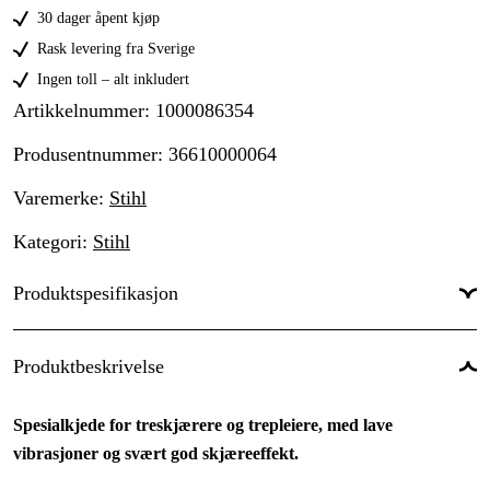
30 dager åpent kjøp
Rask levering fra Sverige
Ingen toll – alt inkludert
Artikkelnummer
:
1000086354
Produsentnummer
:
36610000064
Varemerke
:
Stihl
Kategori
:
Stihl
Produktspesifikasjon
Drivlenker
:
64 stk.
Produktbeskrivelse
Drivlenkebredde
:
1,3 mm
Spesialkjede for treskjærere og trepleiere, med lave
Kjededeling
:
1/4''
vibrasjoner og svært god skjæreeffekt.
Kortnummer
:
RMS