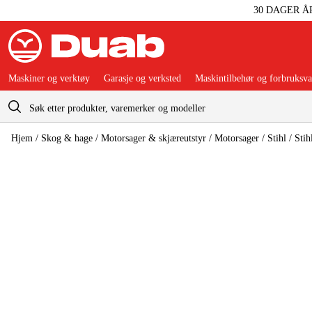
30 DAGER Å
Maskiner og verktøy
Garasje og verksted
Maskintilbehør og forbruksva
Handlevogn
Hjem
/
Skog & hage
/
Motorsager & skjæreutstyr
/
Motorsager
/
Stihl
/
Sti