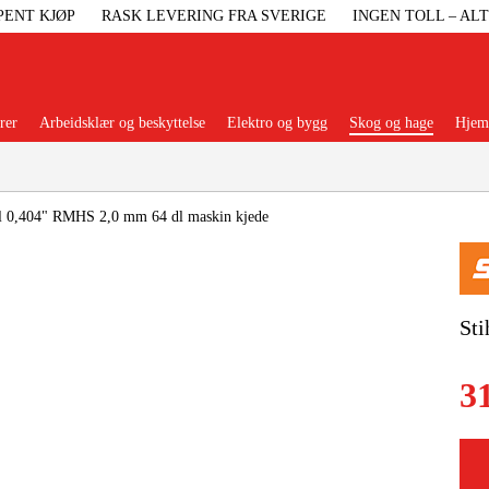
PENT KJØP
RASK LEVERING FRA SVERIGE
INGEN TOLL – AL
rer
Arbeidsklær og beskyttelse
Elektro og bygg
Skog og hage
Hjem 
Populære kategorier
hl 0,404" RMHS 2,0 mm 64 dl maskin kjede
Maskiner Og
Sti
Maskinti
3
Arbei