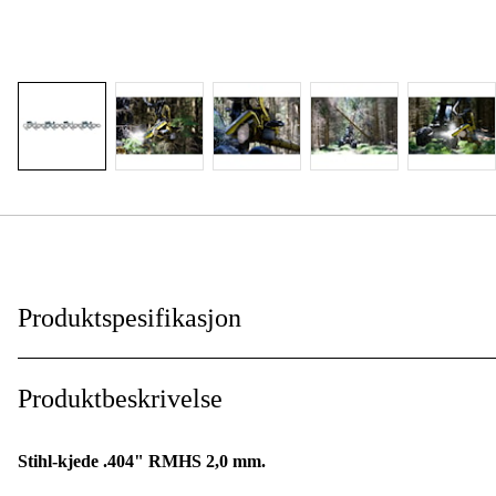
Produktspesifikasjon
Drivlenkebredde
:
Produktbeskrivelse
Kjededeling
:
Stihl-kjede .404" RMHS 2,0 mm.
Drivlenker
: