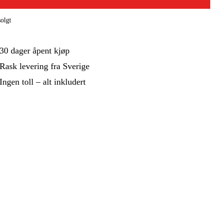
 Og Bygg
Skog Og Hage
olgt
 Og Fritid
Kampanjer
30 dager åpent kjøp
Rask levering fra Sverige
Ingen toll – alt inkludert