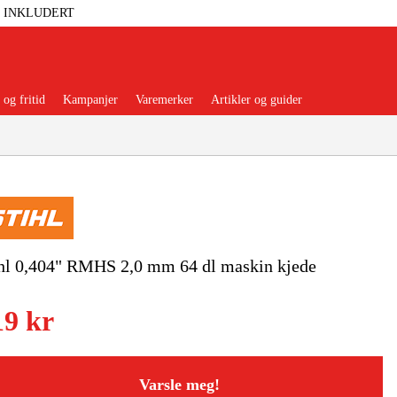
T INKLUDERT
og fritid
Kampanjer
Varemerker
Artikler og guider
 Verktøy
Garasje Og Verksted
hl 0,404" RMHS 2,0 mm 64 dl maskin kjede
lbehør Og Forbruksvarer
19 kr
dsklær Og Beskyttelse
Varsle meg!