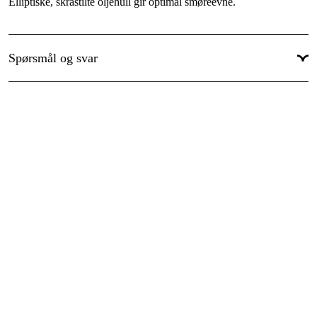
Elliptiske, skråstilte oljehull gir optimal smøreevne.
Kjededeling
:
.404''
Garanti
:
1 år
Spørsmål og svar
Global garanti
:
Ja