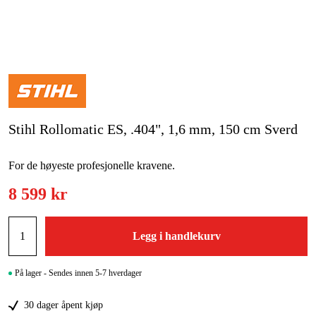
Hjem og fritid
Kampanjer
Varemerker
Stihl Rollomatic ES, .404", 1,6 mm, 150 cm Sverd
Artikler og guider
Kontakt
For de høyeste profesjonelle kravene.
Vanlige spørsmål
8 599 kr
Legg i handlekurv
På lager - Sendes innen 5-7 hverdager
30 dager åpent kjøp