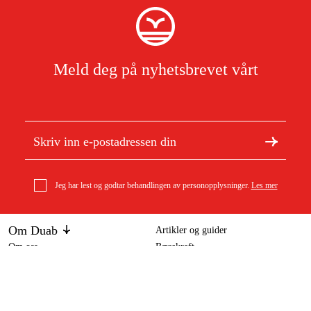
Meld deg på nyhetsbrevet vårt
Jeg har lest og godtar behandlingen av personopplysninger.
Les mer
Om Duab
Artikler og guider
Om oss
Bærekraft
Stihl Rollomatic ES, .404", 1,6 mm, 150 cm Sverd
Varemerker
8 599 kr
Kundeservice
Om ditt kjøp