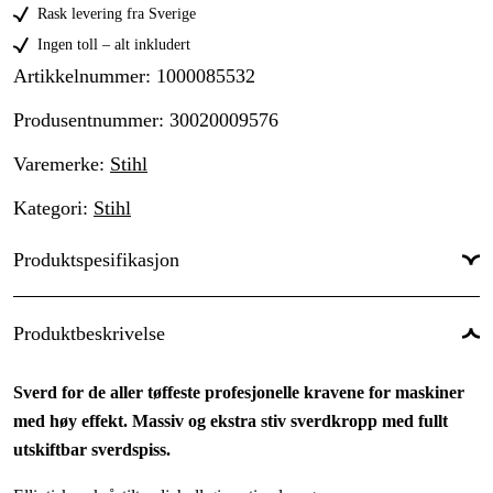
Rask levering fra Sverige
Ingen toll – alt inkludert
Artikkelnummer
:
1000085532
Produsentnummer
:
30020009576
Varemerke
:
Stihl
Kategori
:
Stihl
Produktspesifikasjon
Sverdfeste
:
3002
Produktbeskrivelse
Sverdlengde
:
150 cm
Sverd for de aller tøffeste profesjonelle kravene for maskiner
Sverdlengde
:
59 tomme
med høy effekt. Massiv og ekstra stiv sverdkropp med fullt
Drivlenker
:
173 stk.
utskiftbar sverdspiss.
Drivlenkebredde
:
1,6 mm