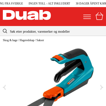
G FRA SVERIGE
INGEN TOLL – ALT INKLUDERT
30 DAGER ÅPENT KJØP
info@duab.no
Skog & hage
/
Hageredskap
/
Sakser
|
Privat
Bedrift
Norge
Sverige
Maskiner og verktøy
Danmark
Garasje og verksted
Suomi
Maskintilbehør og forbruksvarer
Deutschland
Arbeidsklær og beskyttelse
Elektro og bygg
Skog og hage