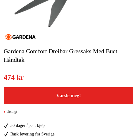
Hjem og fritid
Kampanjer
Varemerker
Gardena Comfort Dreibar Gressaks Med Buet
Artikler og guider
Håndtak
Kontakt
474 kr
Vanlige spørsmål
Varsle meg!
Utsolgt
30 dager åpent kjøp
Rask levering fra Sverige