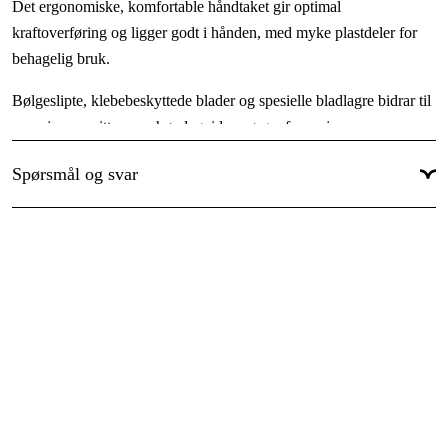
Det ergonomiske, komfortable håndtaket gir optimal
kraftoverføring og ligger godt i hånden, med myke plastdeler for
behagelig bruk.
Bølgeslipte, klebebeskyttede blader og spesielle bladlagre bidrar til
rene, jevne snitt, mens høydeguiden sørger for en jevn
klippehøyde. Saksen kan låses raskt med enhåndsgrep og leveres
Spørsmål og svar
med 25 års garanti.
Fordeler
Enkel og ergonomisk kantklipping med optimal kraftoverføring
Komfortabelt håndtak som ligger godt i hånden
360° dreibare blader for både høyre- og venstrehendte
Klebebeskyttede blader gir rene snitt
25 års garanti
Tekniske data
Artikelnr:
8735-20
EAN-Code::
4078500873505