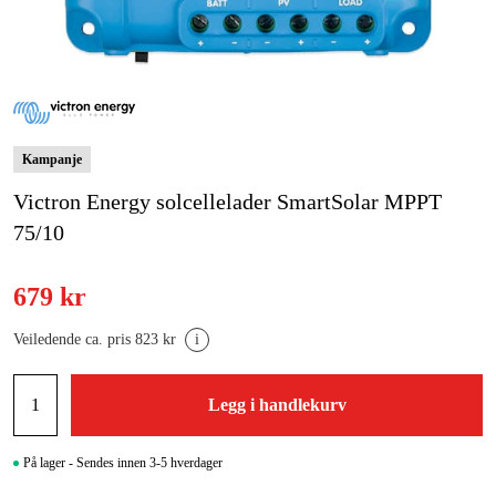
Hjem og fritid
Kampanjer
Varemerker
Kampanje
Victron Energy solcellelader SmartSolar MPPT
Artikler og guider
75/10
Kontakt
Vanlige spørsmål
679 kr
Veiledende ca. pris 823 kr
i
Legg i handlekurv
På lager - Sendes innen 3-5 hverdager