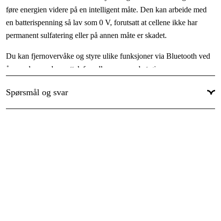
føre energien videre på en intelligent måte. Den kan arbeide med
en batterispenning så lav som 0 V, forutsatt at cellene ikke har
permanent sulfatering eller på annen måte er skadet.
Du kan fjernovervåke og styre ulike funksjoner via Bluetooth ved
å pare den med smarttelefon eller annen enhet gjennom
VictronConnect. Med en GX-enhet koblet til internett gir Victron
Spørsmål og svar
Remote Management (VRM) tilgang til MPPT-ens funksjoner når
som helst, hvor som helst, og både VictronConnect og VRM er
kostnadsfrie.
Fordeler
Maksimerer energiinnsamlingen fra solcellepanelene
Lader batteriet fullt på kortest mulig tid
Kan arbeide med batterispenning så lav som 0 V (forutsatt
uskadde celler)
Fjernovervåking og styring via Bluetooth med VictronConnect
Tilgang via Victron Remote Management (VRM) når