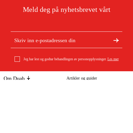
Meld deg på nyhetsbrevet vårt
Jeg har lest og godtar behandlingen av personopplysninger.
Les mer
Om Duab
Artikler og guider
Om oss
Bærekraft
Varemerker
Kundeservice
Om ditt kjøp
Kontakt
Kjøpsbetingelser
Retur og bytte
Levering
Vanlige spørsmål
Betaling