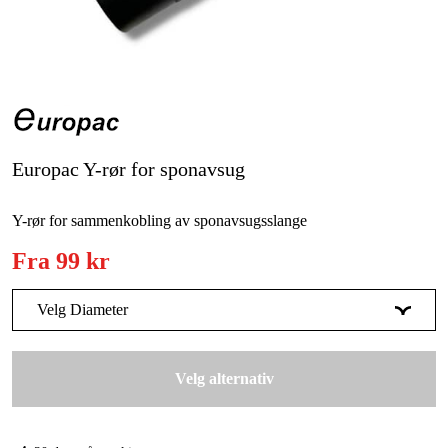
Skog og hage
Hjem og fritid
Kampanjer
Varemerker
Europac Y-rør for sponavsug
Artikler og guider
Y-rør for sammenkobling av sponavsugsslange
Kontakt
Fra
99 kr
Vanlige spørsmål
Velg Diameter
75 mm
Midlertidig utsolgt
99 kr
Velg alternativ
100 mm
159 kr