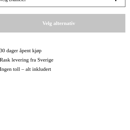
 Og Bygg
Skog Og Hage
75 mm
 Og Fritid
Kampanjer
59 kr
100 mm
Velg alternativ
149 kr
30 dager åpent kjøp
Rask levering fra Sverige
Ingen toll – alt inkludert