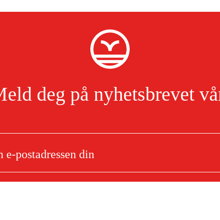
eld deg på nyhetsbrevet vå
Jeg har lest og godtar behandlingen av personopplysninger.
Les mer