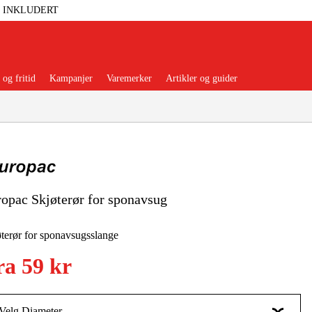
T INKLUDERT
og fritid
Kampanjer
Varemerker
Artikler og guider
opac Skjøterør for sponavsug
 Verktøy
Garasje Og Verksted
terør for sponavsugsslange
lbehør Og Forbruksvarer
ra
59 kr
dsklær Og Beskyttelse
Velg Diameter