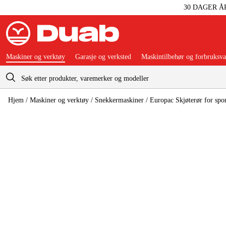
30 DAGER Å
Maskiner og verktøy
Garasje og verksted
Maskintilbehør og forbruksva
Handlevogn
Hjem
/
Maskiner og verktøy
/
Snekkermaskiner
/
Europac Skjøterør for spo