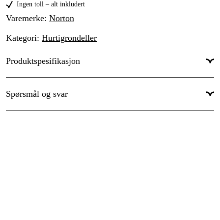
Ingen toll – alt inkludert
Varemerke
:
Norton
Kategori
:
Hurtigrondeller
Produktspesifikasjon
Type skaft/feste
:
SL3/TR
Spørsmål og svar
Diameter
:
75 mm
Bruksområder
:
Mellomsliping
Arbeidsmateriellgruppe
:
N - Ikke-jernholdige metaller, P - Stål
og støpt stål
Bruksmarkeder
:
Billakkering, Industri
Pakkestørrelse
:
1 stk