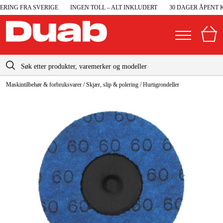
RING FRA SVERIGE
INGEN TOLL – ALT INKLUDERT
30 DAGER ÅPENT KJ
info@duab.no
Maskintilbehør & forbruksvarer
/
Skjær, slip & polering
/
Hurtigrondeller
|
Privat
Bedrift
Norge
Sverige
Maskiner og verktøy
Danmark
Garasje og verksted
Suomi
Maskintilbehør og forbruksvarer
Deutschland
Arbeidsklær og beskyttelse
Elektro og bygg