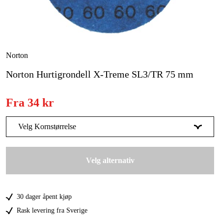
Skog og hage
Hjem og fritid
Kampanjer
Norton
Norton Hurtigrondell X-Treme SL3/TR 75 mm
Varemerker
Artikler og guider
Fra
34 kr
Kontakt
Velg Kornstørrelse
Vanlige spørsmål
60
34 kr
Velg alternativ
80
34 kr
30 dager åpent kjøp
Rask levering fra Sverige