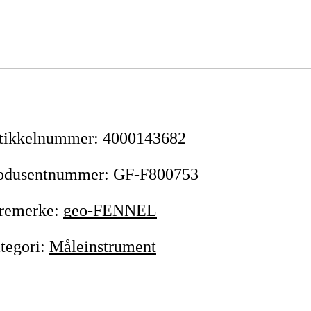
tikkelnummer
:
4000143682
odusentnummer
:
GF-F800753
remerke
:
geo-FENNEL
tegori
:
Måleinstrument