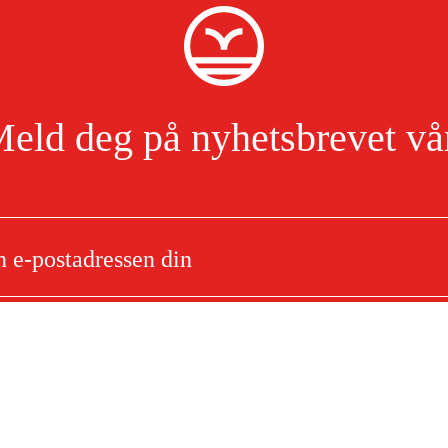
eld deg på nyhetsbrevet vå
rarør 9 mm x 2 m
Jeg har lest og godtar behandlingen av personopplysninger.
Les mer
e
Om ditt kjøp