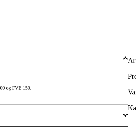
Ar
Pr
100 og FVE 150.
Va
Ka