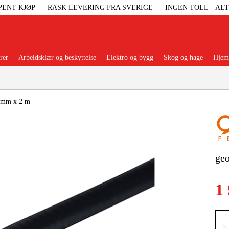
PENT KJØP
RASK LEVERING FRA SVERIGE
INGEN TOLL – AL
rer
Arbeidsklær og beskyttelse
Elektro og bygg
Skog og hage
Hjem 
Populære kategorier
 mm x 2 m
Maskiner Og
ge
Maskinti
1
Arbei
×