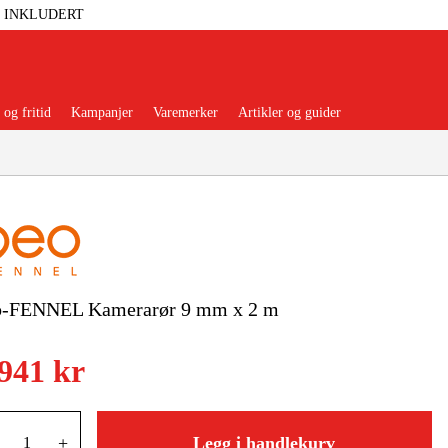
T INKLUDERT
og fritid
Kampanjer
Varemerker
Artikler og guider
 Verktøy
Garasje Og Verksted
o-FENNEL Kamerarør 9 mm x 2 m
lbehør Og Forbruksvarer
 941 kr
dsklær Og Beskyttelse
+
Legg i handlekurv