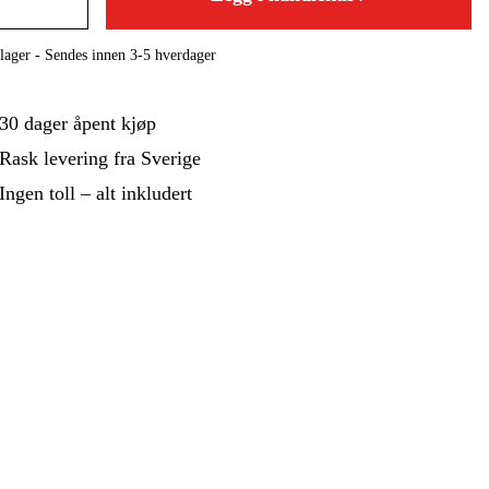
 Og Bygg
Skog Og Hage
 Og Fritid
Kampanjer
lager - Sendes innen 3-5 hverdager
30 dager åpent kjøp
Rask levering fra Sverige
Ingen toll – alt inkludert