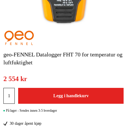
Hjem og fritid
Kampanjer
Varemerker
Artikler og guider
geo-FENNEL Datalogger FHT 70 for temperatur og
luftfuktighet
Kontakt
Vanlige spørsmål
2 554 kr
Legg i handlekurv
På lager - Sendes innen 3-5 hverdager
30 dager åpent kjøp