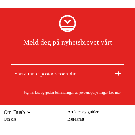
Meld deg på nyhetsbrevet vårt
Jeg har lest og godtar behandlingen av personopplysninger.
Les mer
Om Duab
Artikler og guider
Om oss
Bærekraft
Varemerker
geo-FENNEL Datalogger FHT 70 for temperatur og
luftfuktighet
2 554 kr