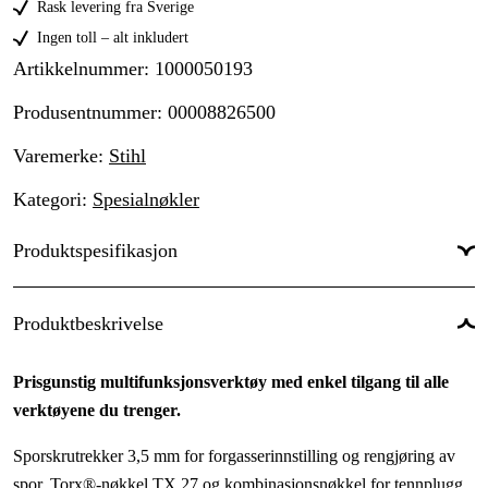
Rask levering fra Sverige
Ingen toll – alt inkludert
Artikkelnummer
:
1000050193
Produsentnummer
:
00008826500
Varemerke
:
Stihl
Kategori
:
Spesialnøkler
Produktspesifikasjon
Garanti
:
1 år
Produktbeskrivelse
Global garanti
:
Ja
Prisgunstig multifunksjonsverktøy med enkel tilgang til alle
verktøyene du trenger.
Sporskrutrekker 3,5 mm for forgasserinnstilling og rengjøring av
spor, Torx®-nøkkel TX 27 og kombinasjonsnøkkel for tennplugg