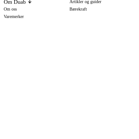
Om Duab
Artikler og guider
Om oss
Bærekraft
Varemerker
Bahco 2233 D-160
129 kr
Kundeservice
Om ditt kjøp
Kontakt
Kjøpsbetingelser
Retur og bytte
Levering
Vanlige spørsmål
Betaling
Returskjema (PDF)
Last ned kjøpsbetingelser (PDF)
Angre kjøp
Tilgjengelighet
Kontakt & informasjon
Kontakt oss
info@duab.no
Södra Vägen 3
SE-383 34 Mönsterås, Sverige
Personvern
Personvernerklæring
Cookies