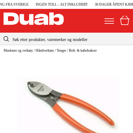
G FRA SVERIGE
INGEN TOLL – ALT INKLUDERT
30 DAGER ÅPENT KJØP
info@duab.no
Maskiner og verktøy
/
Håndverktøy
/
Tenger
/
Bolt- & kabelsakser
|
Privat
Bedrift
Norge
Sverige
Maskiner og verktøy
Danmark
Garasje og verksted
Suomi
Maskintilbehør og forbruksvarer
Deutschland
Arbeidsklær og beskyttelse
Elektro og bygg
Skog og hage