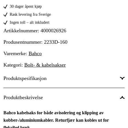
30 dager åpent kjøp
Rask levering fra Sverige
Ingen toll – alt inkludert
Artikkelnummer
:
4000026926
Produsentnummer
:
2233D-160
Varemerke
:
Bahco
Kategori
:
Bolt- & kabelsakser
Produktspesifikasjon
Kjeftlengde
:
25 mm
Produktbeskrivelse
Totallengde
:
160 mm
Bahco kabelsaks for både avisolering og klipping av
Skaleringskapasitet
:
50/35 mm²
kobber-/aluminiumkabler. Returfjær kan kobles ut for
Kuttekapasitet, myk kobbertråd
:
10 mm
fleksibel bruk.