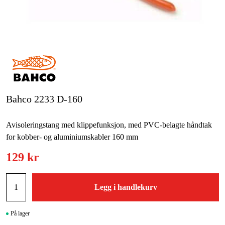
Hjem og fritid
Kampanjer
Varemerker
Artikler og guider
Bahco 2233 D-160
Kontakt
Avisoleringstang med klippefunksjon, med PVC-belagte håndtak
Vanlige spørsmål
for kobber- og aluminiumskabler 160 mm
129 kr
Legg i handlekurv
På lager