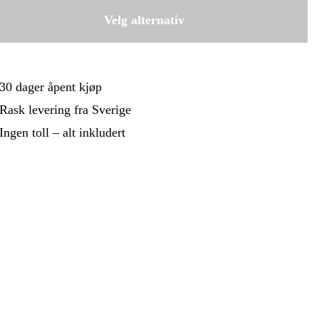
 Og Bygg
Skog Og Hage
Venstrekutt
Velg alternativ
1 875 kr
 Og Fritid
Kampanjer
30 dager åpent kjøp
Rask levering fra Sverige
Ingen toll – alt inkludert