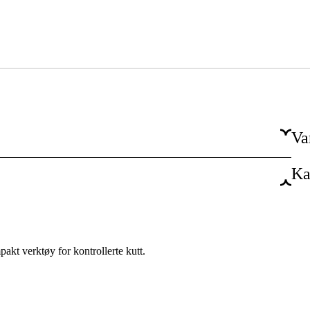
Va
Ka
1 mm
1 mm
275 mm
kt verktøy for kontrollerte kutt.