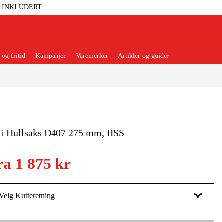
T INKLUDERT
og fritid
Kampanjer
Varemerker
Artikler og guider
di Hullsaks D407 275 mm, HSS
 Verktøy
Garasje Og Verksted
ra
1 875 kr
lbehør Og Forbruksvarer
dsklær Og Beskyttelse
Velg Kutteretning
Høyrekutt
2 099 kr