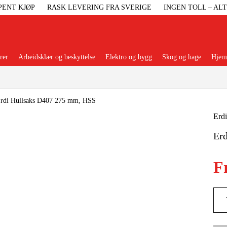
PENT KJØP
RASK LEVERING FRA SVERIGE
INGEN TOLL – AL
rer
Arbeidsklær og beskyttelse
Elektro og bygg
Skog og hage
Hjem 
Populære kategorier
rdi Hullsaks D407 275 mm, HSS
Erdi
Er
Maskiner Og
F
Maskinti
Arbei