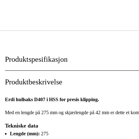
Produktspesifikasjon
Kuttekapasitet, rustfritt stål
:
Produktbeskrivelse
Kuttekapasitet, kaldvalset stål
:
Erdi hullsaks D407 i HSS for presis klipping.
Totallengde
:
Med en lengde på 275 mm og skjærlengde på 42 mm er dette et kompa
Tekniske data
Lengde (mm):
275