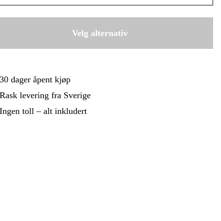
 Og Bygg
Skog Og Hage
Rosa
549 kr
 Og Fritid
Kampanjer
Grønn
Velg alternativ
549 kr
Hvit
549 kr
Grå
30 dager åpent kjøp
549 kr
Blå
Rask levering fra Sverige
539 kr
Ingen toll – alt inkludert