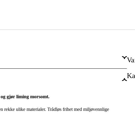
Va
Ka
Batteridrevet
Ja
og gjør liming morsomt.
 rekke ulike materialer. Trådløs frihet med miljøvennlige