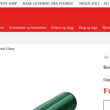
PENT KJØP
RASK LEVERING FRA SVERIGE
INGEN TOLL – AL
rer
Arbeidsklær og beskyttelse
Elektro og bygg
Skog og hage
Hjem 
Populære kategorier
stol Gluey
Bos
Maskiner Og
Oppd
Maskinti
F
Arbei