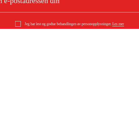
Jeg har lest og godtar behandlingen av personopplysninger.
Les mer
e
Om ditt kjøp
Kjøpsbetingelser
Levering
l
Betaling
DF)
Last ned kjøpsbetingelser (PDF)
Tilgjengelighet