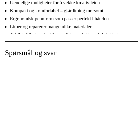
Uendelige muligheter for å vekke kreativiteten
Kompakt og komfortabel – gjør liming morsomt
Ergonomisk pennform som passer perfekt i hånden
Limer og reparerer mange ulike materialer
Trådløs frihet med miljøvennlige oppladbare AA-batterier
Spørsmål og svar