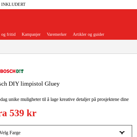
T INKLUDERT
og fritid
Kampanjer
Varemerker
Artikler og guider
ch DIY limpistol Gluey
 Verktøy
Garasje Og Verksted
ag unike muligheter til å lage kreative detaljer på prosjektene dine
lbehør Og Forbruksvarer
ra
539 kr
dsklær Og Beskyttelse
Velg Farge